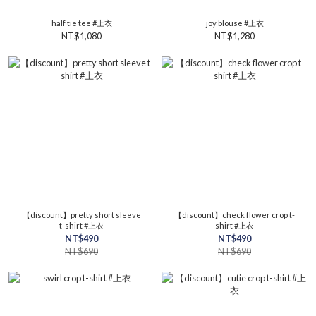
half tie tee #上衣
joy blouse #上衣
NT$1,080
NT$1,280
【discount】pretty short sleeve
【discount】check flower crop t-
t-shirt #上衣
shirt #上衣
NT$490
NT$490
NT$690
NT$690