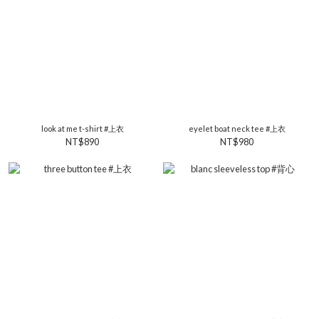
look at me t-shirt #上衣
eyelet boat neck tee #上衣
NT$890
NT$980