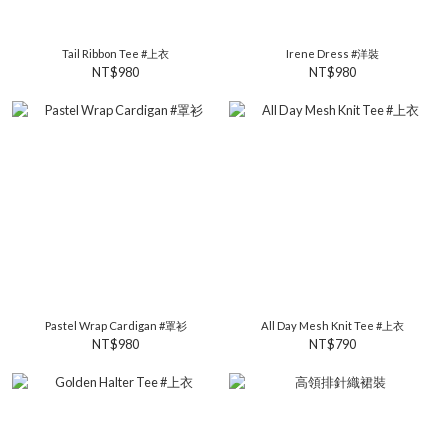
Tail Ribbon Tee #上衣
Irene Dress #洋裝
NT$980
NT$980
Pastel Wrap Cardigan #罩衫
All Day Mesh Knit Tee #上衣
NT$980
NT$790