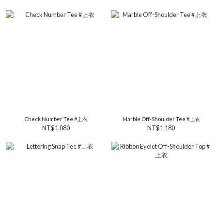
Check Number Tee #上衣
Marble Off-Shoulder Tee #上衣
NT$1,080
NT$1,180