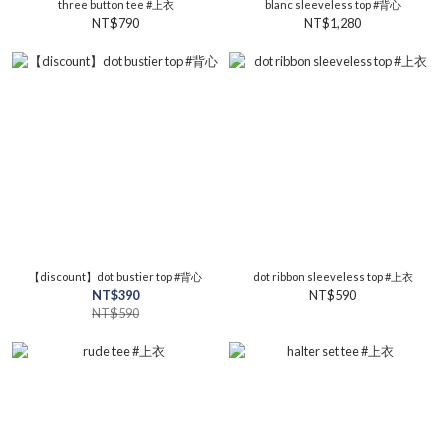
three button tee #上衣
blanc sleeveless top #背心
NT$790
NT$1,280
【discount】dot bustier top #背心
dot ribbon sleeveless top #上衣
NT$390
NT$590
NT$590