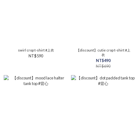
swirl crop t-shirt #上衣
【discount】cutie crop t-shirt #上
衣
NT$590
NT$490
NT$690