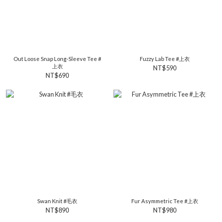
Out Loose Snap Long-Sleeve Tee #
Fuzzy Lab Tee #上衣
上衣
NT$590
NT$690
Swan Knit #毛衣
Fur Asymmetric Tee #上衣
NT$890
NT$980