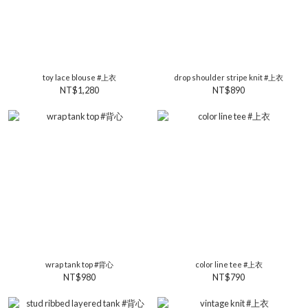
toy lace blouse #上衣
drop shoulder stripe knit #上衣
NT$1,280
NT$890
wrap tank top #背心
color line tee #上衣
NT$980
NT$790