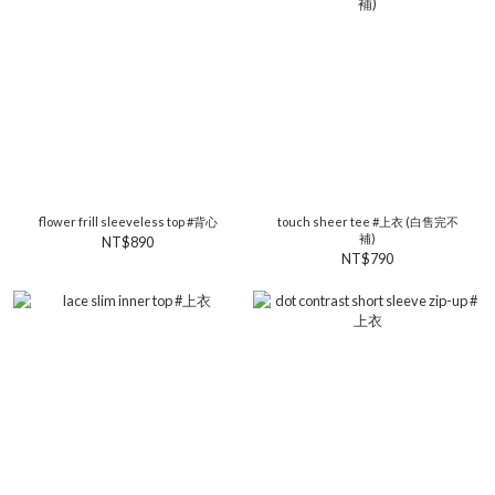
flower frill sleeveless top #背心
touch sheer tee #上衣 (白售完不
補)
NT$890
NT$790