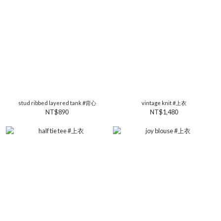
stud ribbed layered tank #背心
vintage knit #上衣
NT$890
NT$1,480