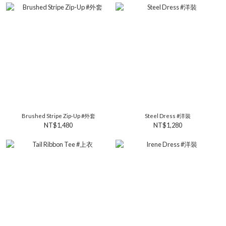
Brushed Stripe Zip-Up #外套
Steel Dress #洋裝
NT$1,480
NT$1,280