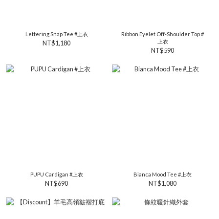
Lettering Snap Tee #上衣
Ribbon Eyelet Off-Shoulder Top #
上衣
NT$1,180
NT$590
PUPU Cardigan #上衣
Bianca Mood Tee #上衣
NT$690
NT$1,080