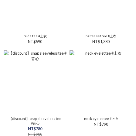
rude tee #上衣
halter set tee #上衣
NT$590
NT$1,380
【discount】snap sleeveless tee
neck eyelet tee #上衣
#背心
NT$790
NT$780
NT$980