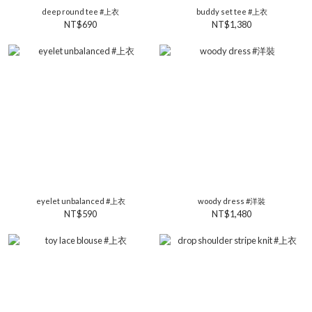
deep round tee #上衣
buddy set tee #上衣
NT$690
NT$1,380
eyelet unbalanced #上衣
woody dress #洋裝
NT$590
NT$1,480