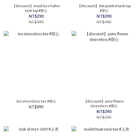
【discount】mood lace halter
【discount】dot padded tank top
tank top #背心
#背心
NT$290
NT$290
NT$490
NT$490
leo sleeveless tee #背心
【discount】pony flower
sleeveless #背心
NT$890
NT$390
NT$590