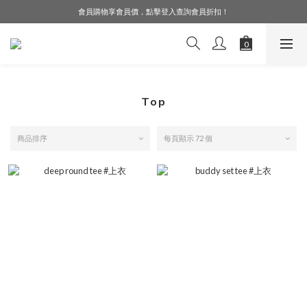
會員購物享會員價，點擊登入查詢會員折扣！
LINE好友募集中，加入就送購物金$50！
LINE好友募集中，加入就送購物金$50！
Top
商品排序
每頁顯示 72 個