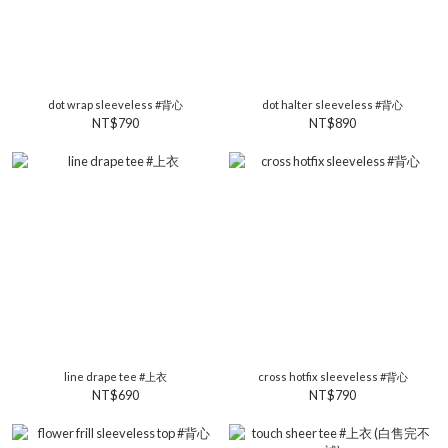
dot wrap sleeveless #背心
dot halter sleeveless #背心
NT$790
NT$890
line drape tee #上衣
cross hotfix sleeveless #背心
NT$690
NT$790