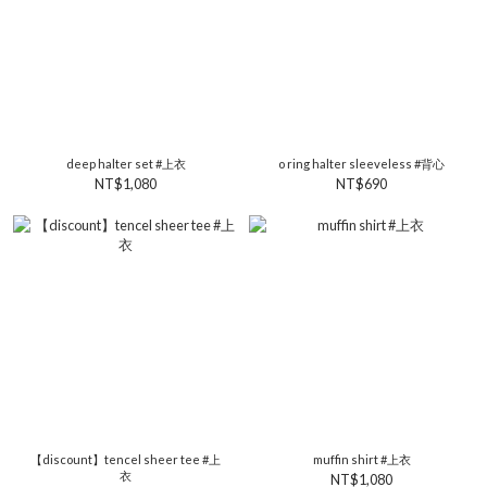
deep halter set #上衣
o ring halter sleeveless #背心
NT$1,080
NT$690
【discount】tencel sheer tee #上
muffin shirt #上衣
衣
NT$1,080