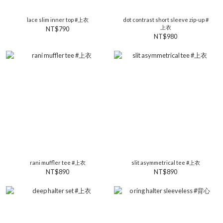
lace slim inner top #上衣
dot contrast short sleeve zip-up #
上衣
NT$790
NT$980
rani muffler tee #上衣
slit asymmetrical tee #上衣
NT$890
NT$890