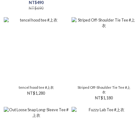
NT$490
NT$690
tencel hood tee #上衣
Striped Off-Shoulder Tie Tee #上
衣
NT$1,280
NT$1,180