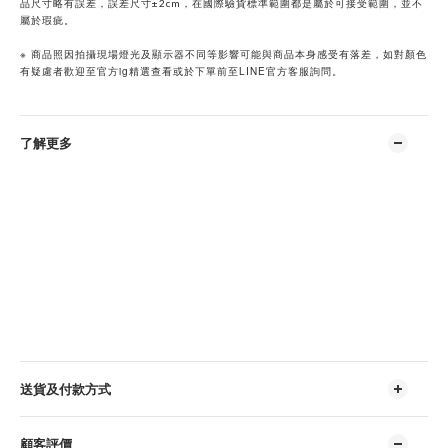
品尺寸略有誤差，誤差尺寸±2cm，在國際驗貨標準範圍都是屬於可接受範圍，並不
屬於瑕疵。
※
商品照因拍攝現場燈光及顯示器不同等影響可能與商品本身感受有落差，如對顏色
ig
LINE
有疑慮者歡迎至官方
精選查看或於下單前至
官方客服詢問。
了解更多
送貨及付款方式
顧客評價