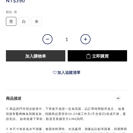
NT$390
顏色
: 黑
黑
白
米
加入購物車
立即購買
加入追蹤清單
商品描述
※ 商品與門市同步販售中，下單後不保證一定為現貨，以訂單時間順序為主， 如遇
現貨售鑿將轉為預購追加，預購商品需等待10-25個工作天(不含假日)造成不便，還
請見諒。 如有疑慮下單前，歡迎至客服官方LINE詢問。
※ 本尺寸表皆為水平測量，會因布料彈性、水洗處理、測量起訖點等因素，與實際商