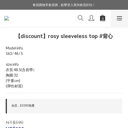
會員購物享會員價，點擊登入查詢會員折扣！
LINE好友募集中，加入就送購物金$50！
LINE好友募集中，加入就送購物金$50！
【discount】rosy sleeveless top #背心
Model info.
163 / 46 / S
size info
衣長 48.5(含肩帶）
胸圍 32
(平量cm)
(彈性材質)
全店，$2000免運
NT$590