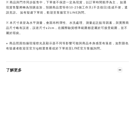
※ 商品與門市同步販售中，下單後不保證一定為現貨，以訂單時間順序為主， 如遇
現貨售鑿將轉為預購追加，預購商品需等待10-25個工作天(不含假日)造成不便，還
請見諒。 如有疑慮下單前，歡迎至客服官方LINE詢問。
※ 本尺寸表皆為水平測量，會因布料彈性、水洗處理、測量起訖點等因素，與實際商
品尺寸略有誤差，誤差尺寸±2cm，在國際驗貨標準範圍都是屬於可接受範圍，並不
屬於瑕疵。
※
商品照因拍攝現場燈光及顯示器不同等影響可能與商品本身感受有落差，如對顏色
ig
LINE
有疑慮者歡迎至官方
精選查看或於下單前至
官方客服詢問。
了解更多