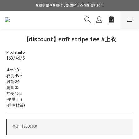
會員購物享會員價，點擊登入查詢會員折扣！
LINE好友募集中，加入就送購物金$50！
LINE好友募集中，加入就送購物金$50！
【discount】soft stripe tee #上衣
Model info.
163 / 46 / S
size info
衣長 49.5
肩寬 34
胸圍 33
袖長 13.5
(平量cm)
(彈性材質)
全店，$2000免運