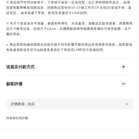
※ 商品與門市同步販售中，下單後不保證一定為現貨，以訂單時間順序為主， 如遇
現貨售鑿將轉為預購追加，預購商品需等待10-25個工作天(不含假日)造成不便，還
請見諒。 如有疑慮下單前，歡迎至客服官方LINE詢問。
※ 本尺寸表皆為水平測量，會因布料彈性、水洗處理、測量起訖點等因素，與實際商
品尺寸略有誤差，誤差尺寸±2cm，在國際驗貨標準範圍都是屬於可接受範圍，並不
屬於瑕疵。
※
商品照因拍攝現場燈光及顯示器不同等影響可能與商品本身感受有落差，如對顏色
ig
LINE
有疑慮者歡迎至官方
精選查看或於下單前至
官方客服詢問。
送貨及付款方式
顧客評價
尚未有任何評價