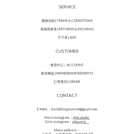
SERVICE
購物須知 | TERMS & CONDITIONS
退換貨政策 | RETURNS & EXCHANG
尺寸表 | SIZE
CUSTOMER
會員中心｜ACCOUNT
會員權益 | MEMBERSHIP BENEFITS
訂單查詢 | ORDER
CONTACT
E-MAIL：itsclothingstore14@gmail.com
Mens
instagram
：
@its.studio_
Girls instagram：
@its.girls___
Mens address：