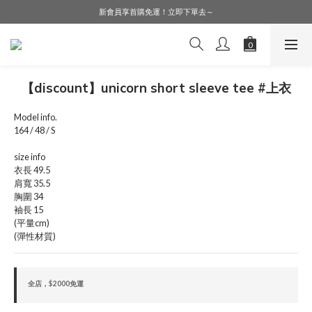
LINE好友募集中，加入就送購物金$50！
新會員享首購免運！立即下單去～
會員購物享會員價，點擊登入查詢會員折扣！
LINE好友募集中，加入就送購物金$50！
【discount】unicorn short sleeve tee #上衣
Model info.
164 / 48 / S
size info
衣長 49.5
肩寬 35.5
胸圍 34
袖長 15
(平量cm)
(彈性材質)
全店，$2000免運