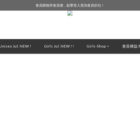
會員購物享會員價，點擊登入查詢會員折扣！
LINE好友募集中，加入就送購物金$50！
LINE好友募集中，加入就送購物金$50！
nisex Jul. NEW !
Girls Jul. NEW !!
Girls-Shop
會員權益/M