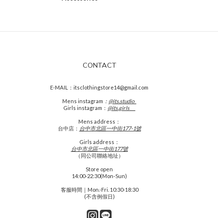
CONTACT
E-MAIL：itsclothingstore14@gmail.com
Mens
instagram
：
@its.studio_
Girls instagram：
@its.girls___
Mens address：
台中店：
台中市北區一中街177-1號
Girls address：
台中市北區一中街177號
（同公司聯絡地址）
Store open
14:00-22:30(Mon-Sun)
客服時間｜Mon.-Fri. 10:30-18:30
(不含例假日)