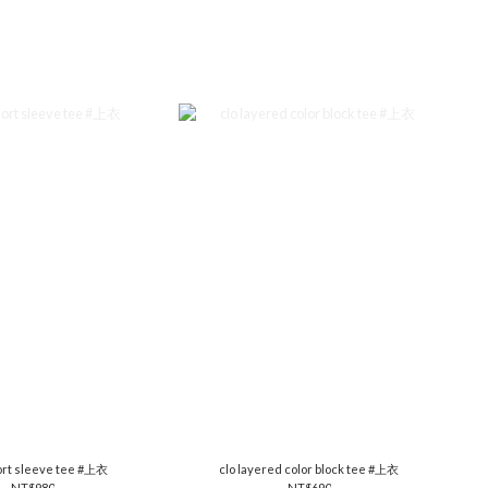
ort sleeve tee #上衣
clo layered color block tee #上衣
NT$980
NT$690