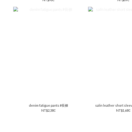
denim fatigue pants #長褲
salin leather short sle
NT$2,380
NT$1,680