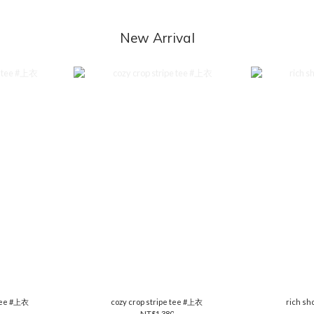
New Arrival
 tee #上衣
cozy crop stripe tee #上衣
rich sh
NT$1,380