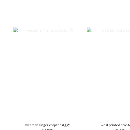
western ringer crop tee #上衣
west printed crop
NT$980
NT$890