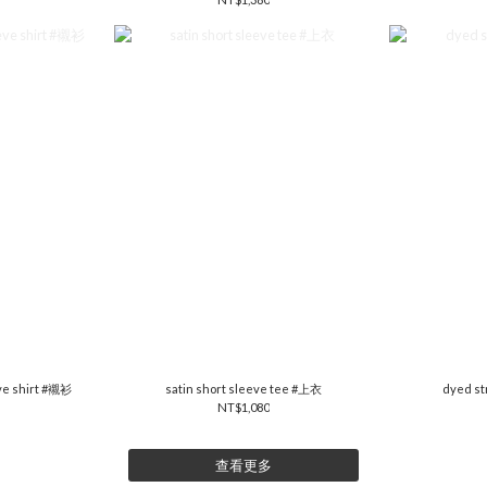
eve shirt #襯衫
satin short sleeve tee #上衣
dyed st
NT$1,080
查看更多