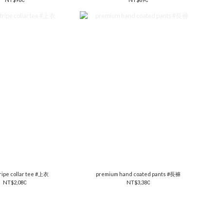
ripe collar tee #上衣
premium hand coated pants #長褲
NT$2,080
NT$3,380