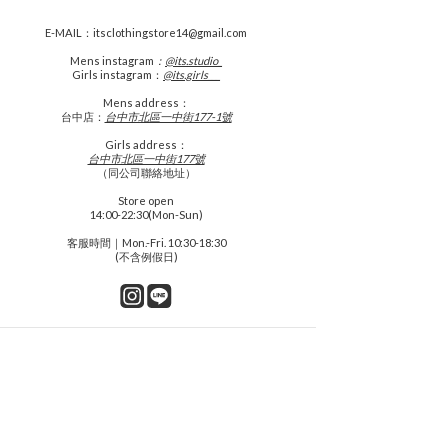
E-MAIL：itsclothingstore14@gmail.com
Mens
instagram
：
@its.studio_
Girls instagram：
@its.girls___
Mens address：
台中店：
台中市北區一中街177-1號
Girls address：
台中市北區一中街177號
（同公司聯絡地址）
Store open
14:00-22:30(Mon-Sun)
客服時間｜Mon.-Fri. 10:30-18:30
(不含例假日)