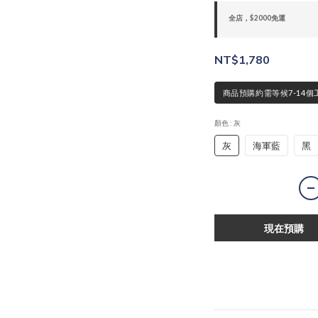
全店，$2000免運
NT$1,780
商品預購約需等候7-14個
顏色
: 灰
灰
海軍藍
黑
現在預購