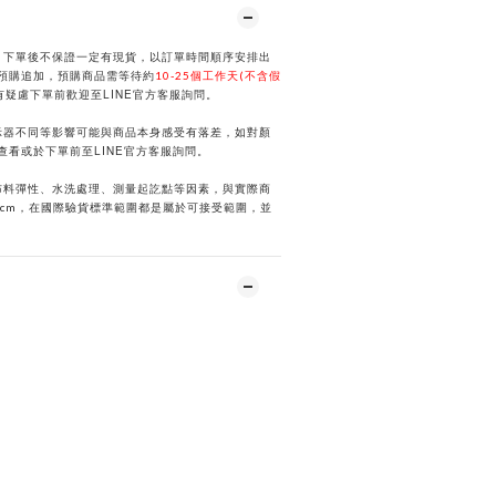
，下單後不保證一定有現貨，以訂單時間順序安排出
預購追加，預購商品需等待約
10-25個工作天(不含假
LINE
有疑慮下單前歡迎至
官方客服詢問。
示器不同等影響可能與商品本身感受有落差，如對顏
LINE
選查看或於下單前
至
官方客服詢問。
布料彈性、水洗處理、測量起訖點等因素，與實際商
2cm，在國際驗貨標準範圍都是屬於可接受範圍，並