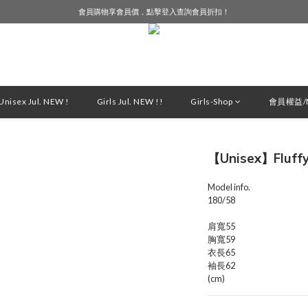
會員購物享會員價，點擊登入查詢會員折扣！
LINE好友募集中，加入就送購物金$50！
LINE好友募集中，加入就送購物金$50！
nisex Jul. NEW !
Girls Jul. NEW !!
Girls-Shop
會員權益/M
【Unisex】Fluffy
Model info.
180/58
肩寬55
胸寬59
衣長65
袖長62
(cm)