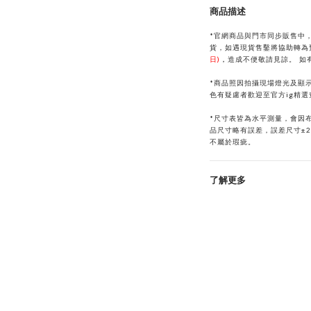
商品描述
*官網商品與門市同步販售中
貨，如遇現貨售鑿將協助轉為
日)
，
造成不便敬請見諒。
如
*商品照因拍攝現場燈光及顯
色有疑慮者歡迎至官方ig精
*
尺寸表皆為水平測量，會因
品尺寸略有誤差，誤差尺寸±
不屬於瑕疵。
了解更多