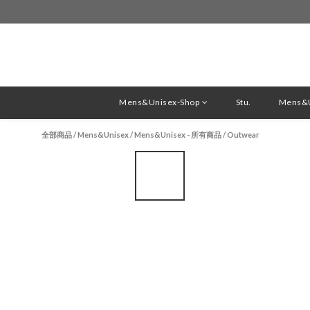
Mens&Unisex-Shop
Stu.
Mens&U
全部商品
/
Mens&Unisex
/
Mens&Unisex - 所有商品
/
Outwear