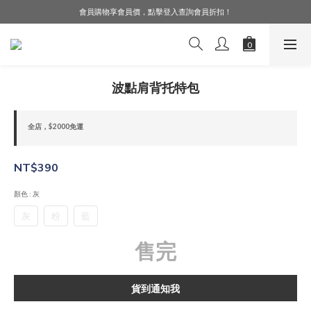
會員購物享會員價，點擊登入查詢會員折扣！
LINE好友募集中，加入就送購物金$50！
LINE好友募集中，加入就送購物金$50！
波點肩背托特包
全店，$2000免運
NT$390
顏色
: 灰
灰
粉
藍
售完
貨到通知我