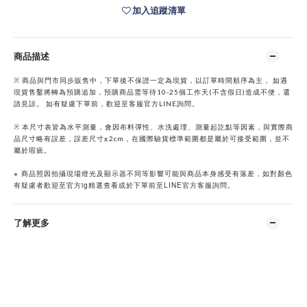
加入追蹤清單
商品描述
※ 商品與門市同步販售中，下單後不保證一定為現貨，以訂單時間順序為主， 如遇
現貨售鑿將轉為預購追加，預購商品需等待10-25個工作天(不含假日)造成不便，還
請見諒。 如有疑慮下單前，歡迎至客服官方LINE詢問。
※ 本尺寸表皆為水平測量，會因布料彈性、水洗處理、測量起訖點等因素，與實際商
品尺寸略有誤差，誤差尺寸±2cm，在國際驗貨標準範圍都是屬於可接受範圍，並不
屬於瑕疵。
※
商品照因拍攝現場燈光及顯示器不同等影響可能與商品本身感受有落差，如對顏色
ig
LINE
有疑慮者歡迎至官方
精選查看或於下單前至
官方客服詢問。
了解更多