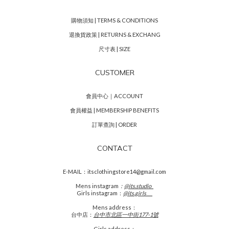
購物須知 | TERMS & CONDITIONS
退換貨政策 | RETURNS & EXCHANG
尺寸表 | SIZE
CUSTOMER
會員中心｜ACCOUNT
會員權益 | MEMBERSHIP BENEFITS
訂單查詢 | ORDER
CONTACT
E-MAIL：itsclothingstore14@gmail.com
Mens
instagram
：
@its.studio_
Girls instagram：
@its.girls___
Mens address：
台中店：
台中市北區一中街177-1號
Girls address：