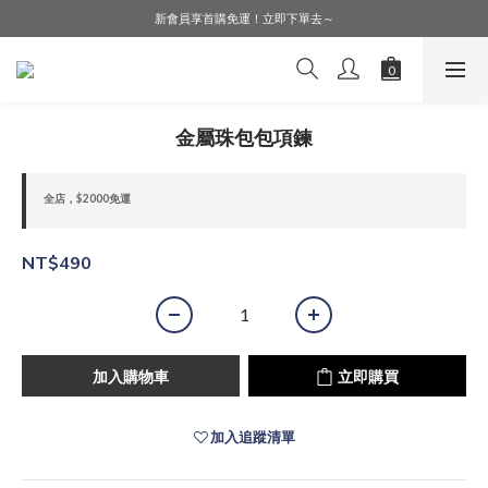
LINE好友募集中，加入就送購物金$50！
新會員享首購免運！立即下單去～
會員購物享會員價，點擊登入查詢會員折扣！
LINE好友募集中，加入就送購物金$50！
金屬珠包包項鍊
全店，$2000免運
NT$490
加入購物車
立即購買
加入追蹤清單