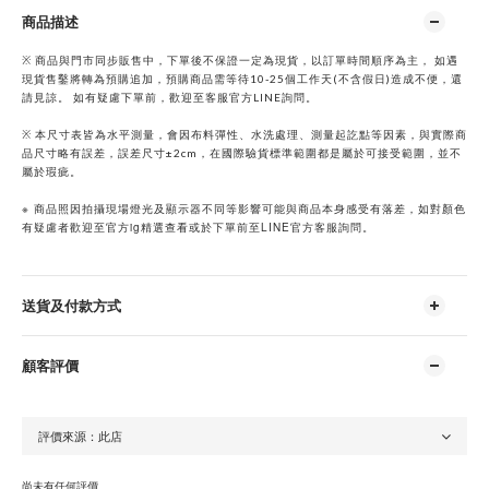
商品描述
※ 商品與門市同步販售中，下單後不保證一定為現貨，以訂單時間順序為主， 如遇
現貨售鑿將轉為預購追加，預購商品需等待10-25個工作天(不含假日)造成不便，還
請見諒。 如有疑慮下單前，歡迎至客服官方LINE詢問。
※ 本尺寸表皆為水平測量，會因布料彈性、水洗處理、測量起訖點等因素，與實際商
品尺寸略有誤差，誤差尺寸±2cm，在國際驗貨標準範圍都是屬於可接受範圍，並不
屬於瑕疵。
※
商品照因拍攝現場燈光及顯示器不同等影響可能與商品本身感受有落差，如對顏色
ig
LINE
有疑慮者歡迎至官方
精選查看或於下單前至
官方客服詢問。
送貨及付款方式
顧客評價
尚未有任何評價