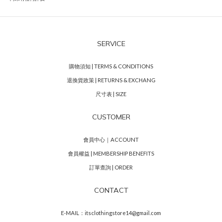
SERVICE
購物須知 | TERMS & CONDITIONS
退換貨政策 | RETURNS & EXCHANG
尺寸表 | SIZE
CUSTOMER
會員中心｜ACCOUNT
會員權益 | MEMBERSHIP BENEFITS
訂單查詢 | ORDER
CONTACT
E-MAIL：itsclothingstore14@gmail.com