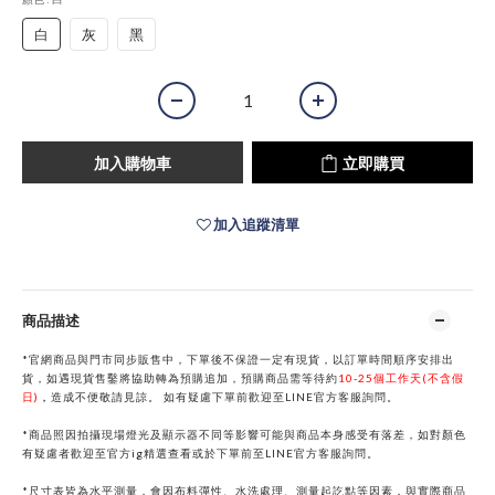
白
灰
黑
加入購物車
立即購買
加入追蹤清單
商品描述
*官網商品與門市同步販售中，下單後不保證一定有現貨，以訂單時間順序安排出
貨，如遇現貨售鑿將協助轉為預購追加，預購商品需等待約
10-25個工作天(不含假
日)
，
造成不便敬請見諒。
如有疑慮下單前歡迎至
LINE
官方客服詢問。
*商品照因拍攝現場燈光及顯示器不同等影響可能與商品本身感受有落差，如對顏色
有疑慮者歡迎至官方ig精選查看或於下單前
至
LINE
官方客服詢問。
*
尺寸表皆為水平測量，會因布料彈性、水洗處理、測量起訖點等因素，與實際商品