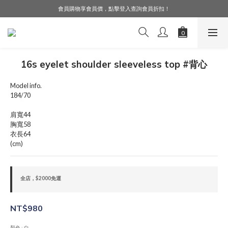
會員購物享會員價，點擊登入查詢會員折扣！
LINE好友募集中，加入就送購物金$50！
LINE好友募集中，加入就送購物金$50！
16s eyelet shoulder sleeveless top #背心
Model info.
184/70
肩寬44
胸寬58
衣長64
(cm)
全店，$2000免運
NT$980
顏色
: 白