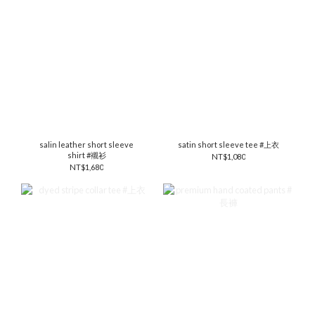
salin leather short sleeve
satin short sleeve tee #上衣
shirt #襯衫
NT$1,080
NT$1,680