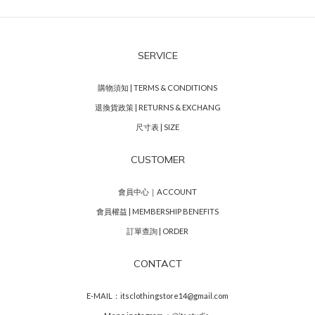
SERVICE
購物須知 | TERMS & CONDITIONS
退換貨政策 | RETURNS & EXCHANG
尺寸表 | SIZE
CUSTOMER
會員中心｜ACCOUNT
會員權益 | MEMBERSHIP BENEFITS
訂單查詢 | ORDER
CONTACT
E-MAIL：itsclothingstore14@gmail.com