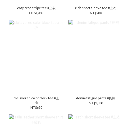
cozy crop stripe tee #上衣
rich short sleeve tee #上衣
NT$1,380
NT$980
clo layered color block tee #上
denim fatigue pants #長褲
衣
NT$2,380
NT$690