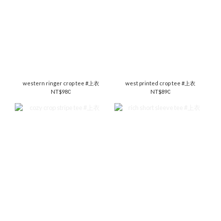
western ringer crop tee #上衣
west printed crop tee #上衣
NT$980
NT$890