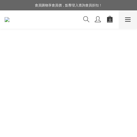
會員購物享會員價，點擊登入查詢會員折扣！
LINE好友募集中，加入就送購物金$50！
LINE好友募集中，加入就送購物金$50！