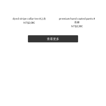
dyed stripe collar tee #上衣
premium hand coated pants #
長褲
NT$2,080
NT$3,380
查看更多