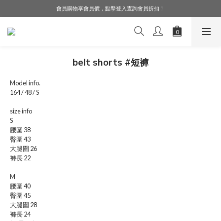
會員購物享會員價，點擊登入查詢會員折扣！
LINE好友募集中，加入就送購物金$50！
LINE好友募集中，加入就送購物金$50！
belt shorts #短褲
Model info.
164 / 48 / S
size info
S
腰圍 38
臀圍 43
大腿圍 26
褲長 22
M
腰圍 40
臀圍 45
大腿圍 28
褲長 24