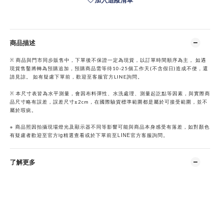
加入追蹤清單
商品描述
※ 商品與門市同步販售中，下單後不保證一定為現貨，以訂單時間順序為主， 如遇
現貨售鑿將轉為預購追加，預購商品需等待10-25個工作天(不含假日)造成不便，還
請見諒。 如有疑慮下單前，歡迎至客服官方LINE詢問。
※ 本尺寸表皆為水平測量，會因布料彈性、水洗處理、測量起訖點等因素，與實際商
品尺寸略有誤差，誤差尺寸±2cm，在國際驗貨標準範圍都是屬於可接受範圍，並不
屬於瑕疵。
※
商品照因拍攝現場燈光及顯示器不同等影響可能與商品本身感受有落差，如對顏色
ig
LINE
有疑慮者歡迎至官方
精選查看或於下單前至
官方客服詢問。
了解更多