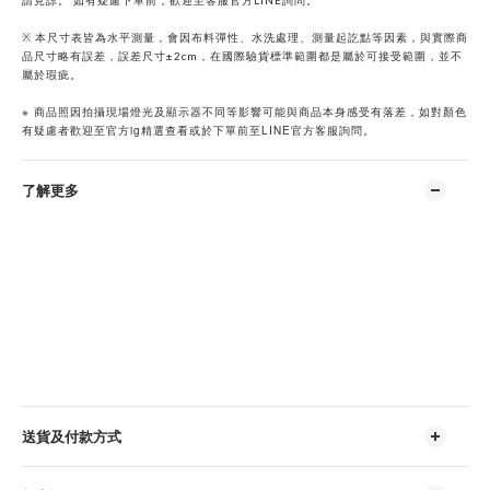
請見諒。 如有疑慮下單前，歡迎至客服官方LINE詢問。
※ 本尺寸表皆為水平測量，會因布料彈性、水洗處理、測量起訖點等因素，與實際商
品尺寸略有誤差，誤差尺寸±2cm，在國際驗貨標準範圍都是屬於可接受範圍，並不
屬於瑕疵。
※
商品照因拍攝現場燈光及顯示器不同等影響可能與商品本身感受有落差，如對顏色
ig
LINE
有疑慮者歡迎至官方
精選查看或於下單前至
官方客服詢問。
了解更多
送貨及付款方式