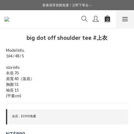
LINE好友募集中，加入就送購物金$50！
新會員享首購免運！立即下單去～
會員購物享會員價，點擊登入查詢會員折扣！
LINE好友募集中，加入就送購物金$50！
big dot off shoulder tee #上衣
Model info.
164 / 48 / S
size info
衣長 70
肩寬 40（落肩）
胸圍 51
袖長 15
(平量cm)
全店，$2000免運
NT$890