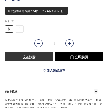
商品預購約需等候7-14個工作天(不含例假日）
顏色
: 灰
灰
白
現在預購
立即購買
加入追蹤清單
商品描述
※ 商品與門市同步販售中，下單後不保證一定為現貨，以訂單時間順序為主， 如遇
現貨售鑿將轉為預購追加，預購商品需等待10-25個工作天(不含假日)造成不便，還