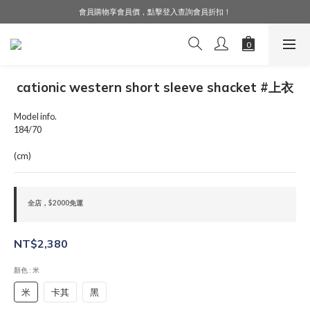
會員購物享會員價，點擊登入查詢會員折扣！
LINE好友募集中，加入就送購物金$50！
LINE好友募集中，加入就送購物金$50！
cationic western short sleeve shacket #上衣
Model info.
184/70
(cm)
全店，$2000免運
NT$2,380
顏色
: 米
米
卡其
黑