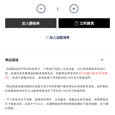
加入購物車
立即購買
加入追蹤清單
商品描述
*官網商品與門市同步販售中，下單後不保證一定有現貨，以訂單時間順序安排出
貨，如遇現貨售鑿將協助轉為預購追加，預購商品需等待約
10-25個工作天(不含假
日)
，
造成不便敬請見諒。
如有疑慮下單前歡迎至
LINE
官方客服詢問。
*商品照因拍攝現場燈光及顯示器不同等影響可能與商品本身感受有落差，如對顏色
有疑慮者歡迎至官方ig精選查看或於下單前
至
LINE
官方客服詢問。
*
尺寸表皆為水平測量，會因布料彈性、水洗處理、測量起訖點等因素，與實際商品
尺寸略有誤差，誤差尺寸±2cm，在國際驗貨標準範圍都是屬於可接受範圍，並不屬
於瑕疵。