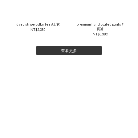
dyed stripe collar tee #上衣
premium hand coated pants #
長褲
NT$2,080
NT$3,380
查看更多