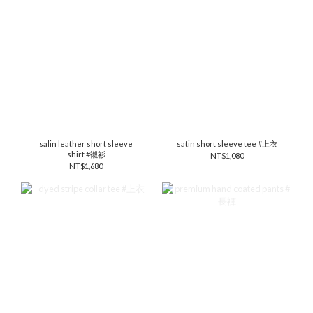
salin leather short sleeve
satin short sleeve tee #上衣
shirt #襯衫
NT$1,080
NT$1,680