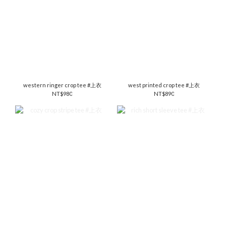
western ringer crop tee #上衣
west printed crop tee #上衣
NT$980
NT$890