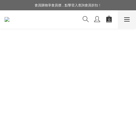
會員購物享會員價，點擊登入查詢會員折扣！
LINE好友募集中，加入就送購物金$50！
LINE好友募集中，加入就送購物金$50！