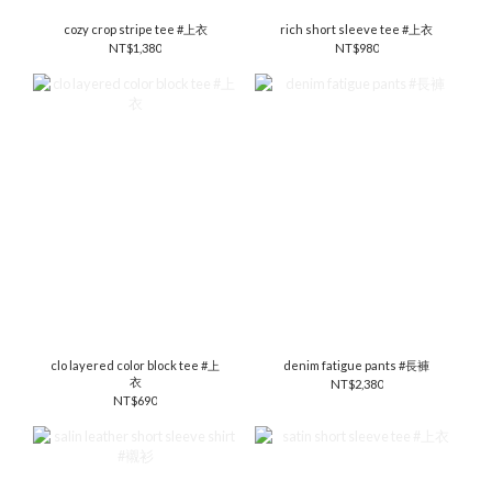
cozy crop stripe tee #上衣
rich short sleeve tee #上衣
NT$1,380
NT$980
clo layered color block tee #上
denim fatigue pants #長褲
衣
NT$2,380
NT$690