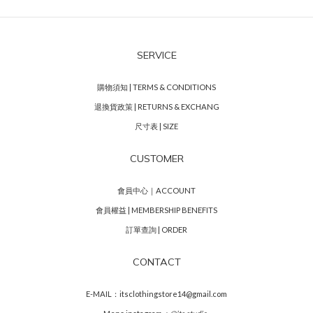
SERVICE
購物須知 | TERMS & CONDITIONS
退換貨政策 | RETURNS & EXCHANG
尺寸表 | SIZE
CUSTOMER
會員中心｜ACCOUNT
會員權益 | MEMBERSHIP BENEFITS
訂單查詢 | ORDER
CONTACT
E-MAIL：itsclothingstore14@gmail.com