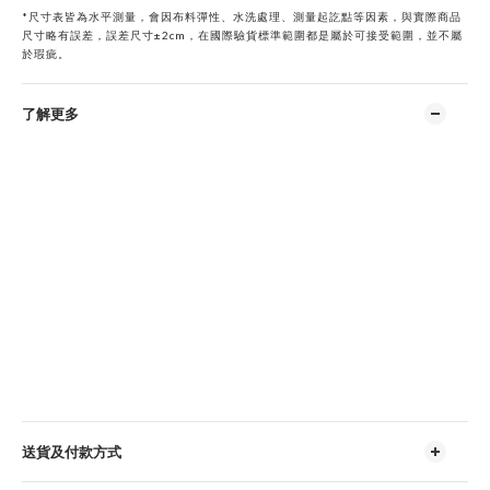
*
尺寸表皆為水平測量，會因布料彈性、水洗處理、測量起訖點等因素，與實際商品
尺寸略有誤差，誤差尺寸±2cm，在國際驗貨標準範圍都是屬於可接受範圍，並不屬
於瑕疵。
了解更多
送貨及付款方式