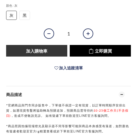
顏色
: 灰
灰
黑
加入購物車
立即購買
加入追蹤清單
商品描述
*官網商品與門市同步販售中，下單後不保證一定有現貨，以訂單時間順序安排出
貨，如遇現貨售鑿將協助轉為預購追加，預購商品需等待約
10-25個工作天(不含假
LINE
日)
，
造成不便敬請見諒。
如有疑慮下單前歡迎至
官方客服詢問。
*商品照因拍攝現場燈光及顯示器不同等影響可能與商品本身感受有落差，如對顏色
LINE
有疑慮者歡迎至官方ig精選查看或於下單前
至
官方客服詢問。