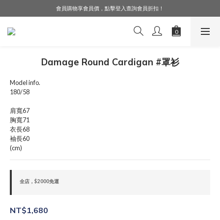
會員購物享會員價，點擊登入查詢會員折扣！
LINE好友募集中，加入就送購物金$50！
LINE好友募集中，加入就送購物金$50！
Damage Round Cardigan #罩衫
Model info.
180/58
肩寬67
胸寬71
衣長68
袖長60
(cm)
全店，$2000免運
NT$1,680