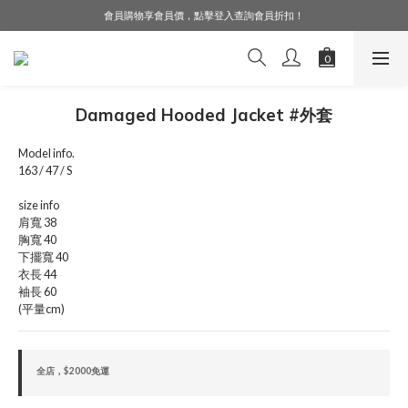
會員購物享會員價，點擊登入查詢會員折扣！
LINE好友募集中，加入就送購物金$50！
LINE好友募集中，加入就送購物金$50！
Damaged Hooded Jacket #外套
Model info.
163 / 47 / S
size info
肩寬 38
胸寬 40
下擺寬 40
衣長 44
袖長 60
(平量cm)
全店，$2000免運