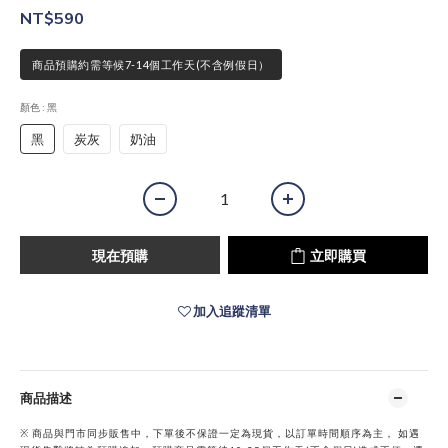
NT$590
商品預購約需等候7-14個工作天(不含例假日）
顏色
: 黑
黑
炭灰
奶油
現在預購
立即購買
加入追蹤清單
商品描述
※ 商品與門市同步販售中，下單後不保證一定為現貨，以訂單時間順序為主， 如遇