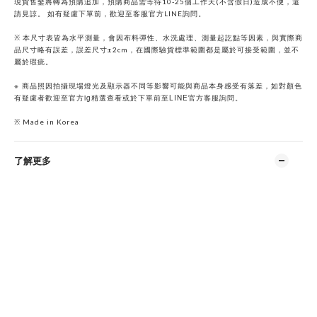
現貨售鑿將轉為預購追加，預購商品需等待10-25個工作天(不含假日)造成不便，還
請見諒。 如有疑慮下單前，歡迎至客服官方LINE詢問。
※ 本尺寸表皆為水平測量，會因布料彈性、水洗處理、測量起訖點等因素，與實際商
品尺寸略有誤差，誤差尺寸±2cm，在國際驗貨標準範圍都是屬於可接受範圍，並不
屬於瑕疵。
※
商品照因拍攝現場燈光及顯示器不同等影響可能與商品本身感受有落差，如對顏色
ig
LINE
有疑慮者歡迎至官方
精選查看或於下單前至
官方客服詢問。
※ Made in Korea
了解更多