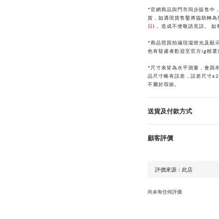
*官網商品與門市同步販售中
貨，如遇現貨售鑿將協助轉為
日)
，
造成不便敬請見諒。
如
*商品照因拍攝現場燈光及顯
色有疑慮者歡迎至官方ig精
*
尺寸表皆為水平測量，會因
品尺寸略有誤差，誤差尺寸±
不屬於瑕疵。
送貨及付款方式
顧客評價
尚未有任何評價