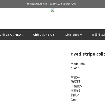
會員購物享會員價，點擊登入查詢會員折扣！
LINE好友募集中，加入就送購物金$50！
LINE好友募集中，加入就送購物金$50！
nisex Jul. NEW !
Girls Jul. NEW !!
Girls-Shop
會員權益/M
dyed stripe col
Model info.
184/70
肩寬49
胸寬55
下擺寬53
衣長65
袖長23
(cm)