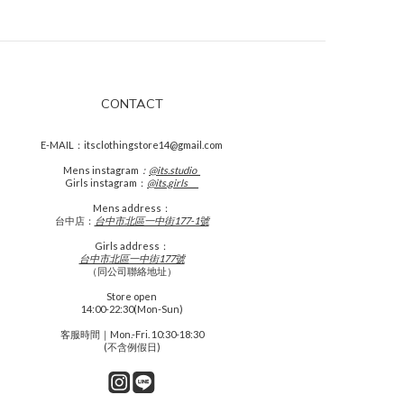
CONTACT
E-MAIL：itsclothingstore14@gmail.com
Mens
instagram
：
@its.studio_
Girls instagram：
@its.girls___
Mens address：
台中店：
台中市北區一中街177-1號
Girls address：
台中市北區一中街177號
（同公司聯絡地址）
Store open
14:00-22:30(Mon-Sun)
客服時間｜Mon.-Fri. 10:30-18:30
(不含例假日)