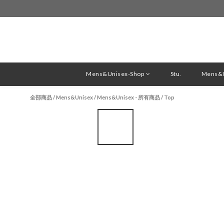
Mens&Unisex-Shop
Stu.
Mens&U
全部商品
/
Mens&Unisex
/
Mens&Unisex - 所有商品
/
Top