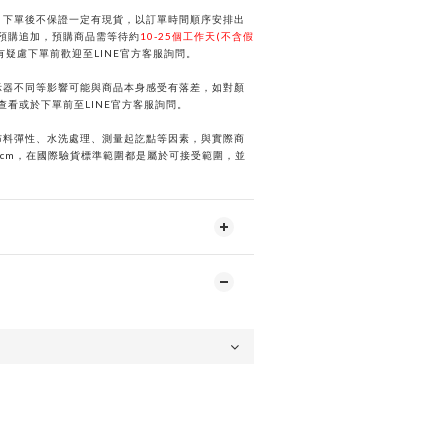
，下單後不保證一定有現貨，以訂單時間順序安排出
預購追加，預購商品需等待約
10-25個工作天(不含假
有疑慮下單前歡迎至
LINE
官方客服詢問。
示器不同等影響可能與商品本身感受有落差，如對顏
選查看或於下單前
至
LINE
官方客服詢問。
布料彈性、水洗處理、測量起訖點等因素，與實際商
2cm，在國際驗貨標準範圍都是屬於可接受範圍，並