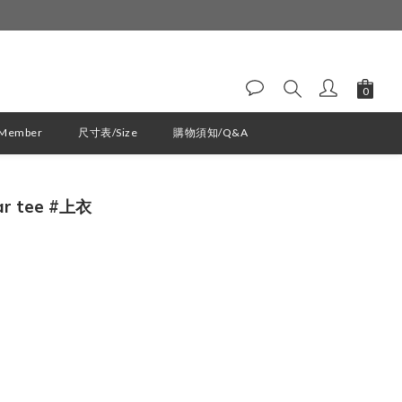
ember
尺寸表/Size
購物須知/Q&A
立即購買
lar tee #上衣