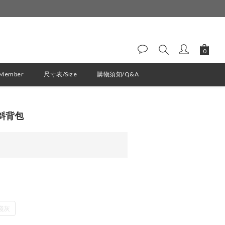
ember
尺寸表/Size
購物須知/Q&A
 #斜背包
淺灰