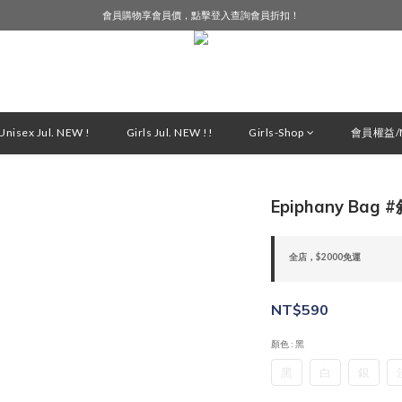
會員購物享會員價，點擊登入查詢會員折扣！
LINE好友募集中，加入就送購物金$50！
LINE好友募集中，加入就送購物金$50！
nisex Jul. NEW !
Girls Jul. NEW !!
Girls-Shop
會員權益/M
Epiphany Bag
全店，$2000免運
NT$590
顏色
: 黑
黑
白
銀