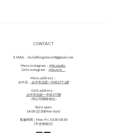
CONTACT
E-MAIL：itsclothingstore14@gmail.com
Mens
instagram
：
@its.studio_
Girls instagram：
@its.girls___
Mens address：
台中店：
台中市北區一中街177-1號
Girls address：
台中市北區一中街177號
（同公司聯絡地址）
Store open
14:00-22:30(Mon-Sun)
客服時間｜Mon.-Fri. 10:30-18:30
(不含例假日)