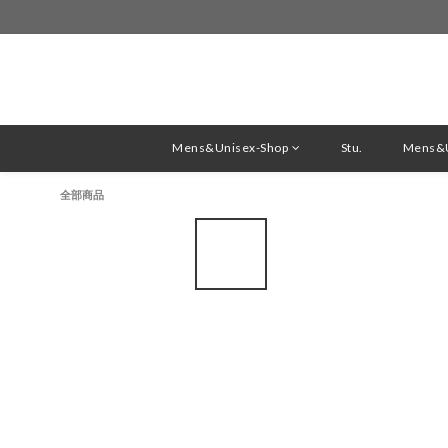
Mens&Unisex-Shop
Stu.
Mens&U
全部商品