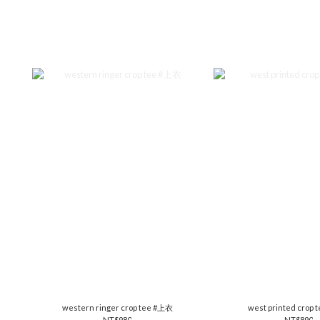
western ringer crop tee #上衣
west printed crop
NT$980
NT$890