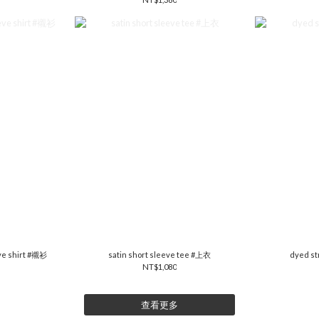
eve shirt #襯衫
satin short sleeve tee #上衣
dyed st
NT$1,080
查看更多