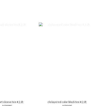
ort sleeve tee #上衣
clo layered color block tee #上衣
NT$980
NT$690