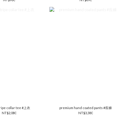
ripe collar tee #上衣
premium hand coated pants #長褲
NT$2,080
NT$3,380