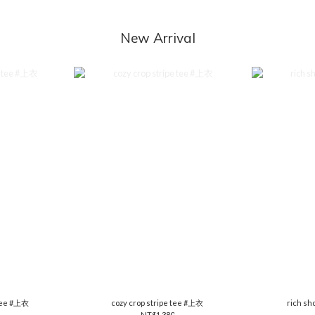
New Arrival
 tee #上衣
cozy crop stripe tee #上衣
rich sh
NT$1,380