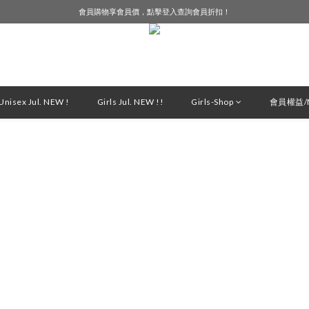
會員購物享會員價，點擊登入查詢會員折扣！
LINE好友募集中，加入就送購物金$50！
LINE好友募集中，加入就送購物金$50！
nisex Jul. NEW !
Girls Jul. NEW !!
Girls-Shop
會員權益/M