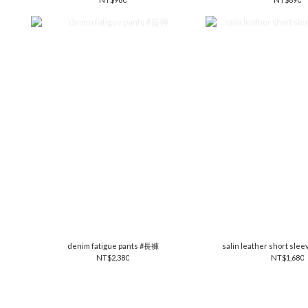
denim fatigue pants #長褲
salin leather short sle
NT$2,380
NT$1,680