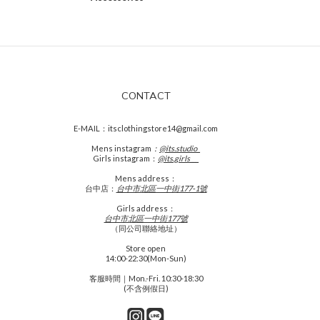
CONTACT
E-MAIL：itsclothingstore14@gmail.com
Mens
instagram
：
@its.studio_
Girls instagram：
@its.girls___
Mens address：
台中店：
台中市北區一中街177-1號
Girls address：
台中市北區一中街177號
（同公司聯絡地址）
Store open
14:00-22:30(Mon-Sun)
客服時間｜Mon.-Fri. 10:30-18:30
(不含例假日)