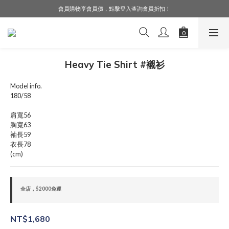
會員購物享會員價，點擊登入查詢會員折扣！
LINE好友募集中，加入就送購物金$50！
LINE好友募集中，加入就送購物金$50！
Heavy Tie Shirt #襯衫
Model info.
180/58
肩寬56
胸寬63
袖長59
衣長78
(cm)
全店，$2000免運
NT$1,680