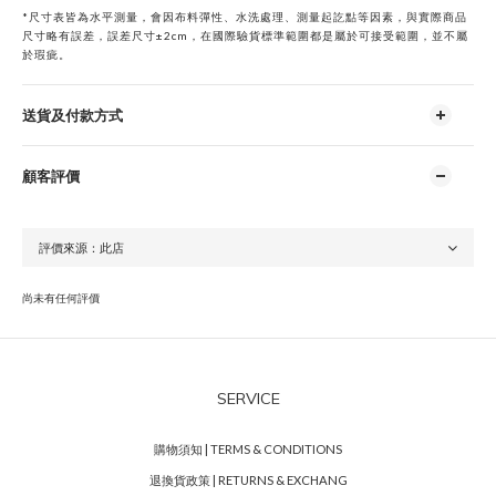
*
尺寸表皆為水平測量，會因布料彈性、水洗處理、測量起訖點等因素，與實際商品
尺寸略有誤差，誤差尺寸±2cm，在國際驗貨標準範圍都是屬於可接受範圍，並不屬
於瑕疵。
送貨及付款方式
顧客評價
尚未有任何評價
SERVICE
購物須知 | TERMS & CONDITIONS
退換貨政策 | RETURNS & EXCHANG