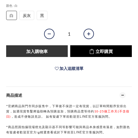
顏色
: 白
白
炭灰
黑
加入購物車
立即購買
加入追蹤清單
商品描述
*官網商品與門市同步販售中，下單後不保證一定有現貨，以訂單時間順序安排出
貨，如遇現貨售鑿將協助轉為預購追加，預購商品需等待約
10-25個工作天(不含假
LINE
日)
，
造成不便敬請見諒。
如有疑慮下單前歡迎至
官方客服詢問。
*商品照因拍攝現場燈光及顯示器不同等影響可能與商品本身感受有落差，如對顏色
LINE
有疑慮者歡迎至官方ig精選查看或於下單前
至
官方客服詢問。