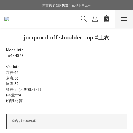
LINE好友募集中，加入就送購物金$50！
新會員享首購免運！立即下單去～
會員購物享會員價，點擊登入查詢會員折扣！
LINE好友募集中，加入就送購物金$50！
jacquard off shoulder top #上衣
Model info.
164 / 48 / S
size info
衣長 46
肩寬 36
胸圍 39
袖長 5（不對稱設計）
(平量cm)
(彈性材質)
全店，$2000免運