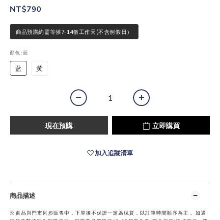
NT$790
商品預購約需等候7-14個工作天(不含例假日）
顏色
: 藍
藍
黃
現在預購
立即購買
加入追蹤清單
商品描述
※ 商品與門市同步販售中，下單後不保證一定為現貨，以訂單時間順序為主， 如遇