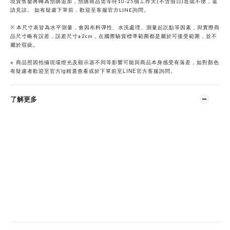
現貨售鑿將轉為預購追加，預購商品需等待10-25個工作天(不含假日)造成不便，還
請見諒。 如有疑慮下單前，歡迎至客服官方LINE詢問。
※ 本尺寸表皆為水平測量，會因布料彈性、水洗處理、測量起訖點等因素，與實際商
品尺寸略有誤差，誤差尺寸±2cm，在國際驗貨標準範圍都是屬於可接受範圍，並不
屬於瑕疵。
※
商品照因拍攝現場燈光及顯示器不同等影響可能與商品本身感受有落差，如對顏色
ig
LINE
有疑慮者歡迎至官方
精選查看或於下單前至
官方客服詢問。
了解更多