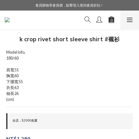
會員購物享會員價，點擊登入查詢會員折扣！
LINE好友募集中，加入就送購物金$50！
LINE好友募集中，加入就送購物金$50！
k crop rivet short sleeve shirt #襯衫
Model info.
180/60
肩寬51
胸寬60
下擺寬55
衣長63
袖長26
(cm)
全店，$2000免運
NT$1,280