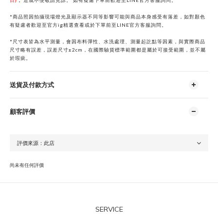
日)
，
造成不便敬請見諒。
如有疑慮下單前歡迎至
LINE
官方客服詢問。
*商品照因拍攝現場燈光及顯示器不同等影響可能與商品本身感受有落差，如對顏色
有疑慮者歡迎至官方ig精選查看或於下單前
至
LINE
官方客服詢問。
*
尺寸表皆為水平測量，會因布料彈性、水洗處理、測量起訖點等因素，與實際商品
尺寸略有誤差，誤差尺寸±2cm，在國際驗貨標準範圍都是屬於可接受範圍，並不屬
於瑕疵。
送貨及付款方式
顧客評價
尚未有任何評價
SERVICE