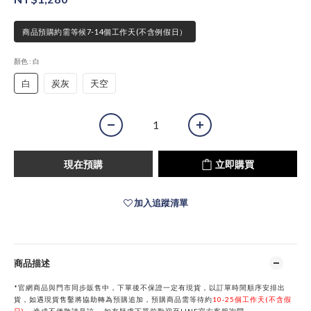
商品預購約需等候7-14個工作天(不含例假日）
顏色
: 白
白
炭灰
天空
現在預購
立即購買
加入追蹤清單
商品描述
*官網商品與門市同步販售中，下單後不保證一定有現貨，以訂單時間順序安排出
貨，如遇現貨售鑿將協助轉為預購追加，預購商品需等待約
10-25個工作天(不含假