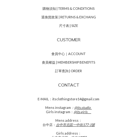
購物須知 | TERMS & CONDITIONS
退換貨政策 | RETURNS & EXCHANG
尺寸表 | SIZE
CUSTOMER
會員中心｜ACCOUNT
會員權益 | MEMBERSHIP BENEFITS
訂單查詢 | ORDER
CONTACT
E-MAIL：itsclothingstore14@gmail.com
Mens
instagram
：
@its.studio_
Girls instagram：
@its.girls___
Mens address：
台中店：
台中市北區一中街177-1號
Girls address：