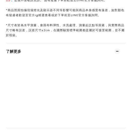
日)
，
造成不便敬請見諒。
如有疑慮下單前歡迎至
LINE
官方客服詢問。
*商品照因拍攝現場燈光及顯示器不同等影響可能與商品本身感受有落差，如對顏色
有疑慮者歡迎至官方ig精選查看或於下單前
至
LINE
官方客服詢問。
*
尺寸表皆為水平測量，會因布料彈性、水洗處理、測量起訖點等因素，與實際商品
尺寸略有誤差，誤差尺寸±2cm，在國際驗貨標準範圍都是屬於可接受範圍，並不屬
於瑕疵。
了解更多