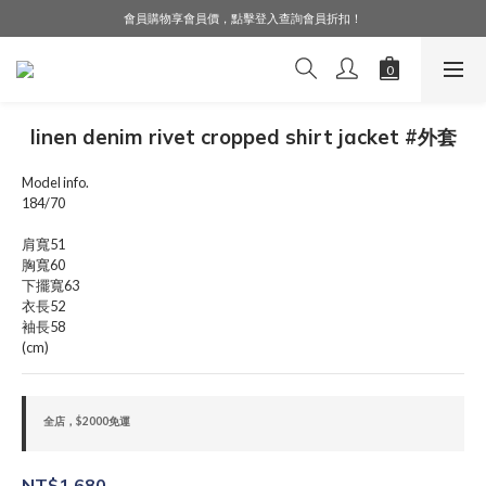
會員購物享會員價，點擊登入查詢會員折扣！
LINE好友募集中，加入就送購物金$50！
LINE好友募集中，加入就送購物金$50！
linen denim rivet cropped shirt jacket #外套
Model info.
184/70
肩寬51
胸寬60
下擺寬63
衣長52
袖長58
(cm)
全店，$2000免運
NT$1,680