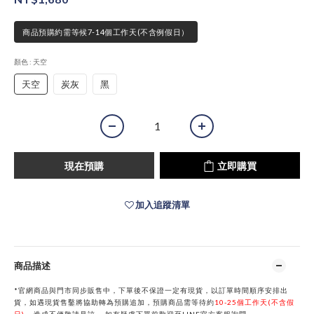
商品預購約需等候7-14個工作天(不含例假日）
顏色
: 天空
天空
炭灰
黑
現在預購
立即購買
加入追蹤清單
商品描述
*官網商品與門市同步販售中，下單後不保證一定有現貨，以訂單時間順序安排出
貨，如遇現貨售鑿將協助轉為預購追加，預購商品需等待約
10-25個工作天(不含假