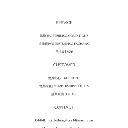
SERVICE
購物須知 | TERMS & CONDITIONS
退換貨政策 | RETURNS & EXCHANG
尺寸表 | SIZE
CUSTOMER
會員中心｜ACCOUNT
會員權益 | MEMBERSHIP BENEFITS
訂單查詢 | ORDER
CONTACT
E-MAIL：itsclothingstore14@gmail.com