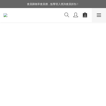
會員購物享會員價，點擊登入查詢會員折扣！
LINE好友募集中，加入就送購物金$50！
LINE好友募集中，加入就送購物金$50！