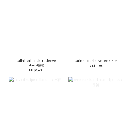
salin leather short sleeve
satin short sleeve tee #上衣
shirt #襯衫
NT$1,080
NT$1,680