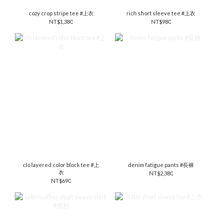
cozy crop stripe tee #上衣
rich short sleeve tee #上衣
NT$1,380
NT$980
clo layered color block tee #上
denim fatigue pants #長褲
衣
NT$2,380
NT$690