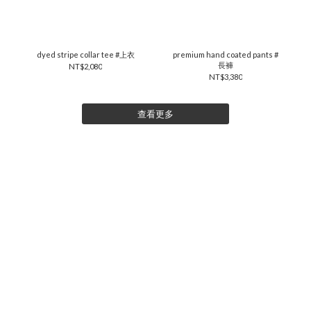
dyed stripe collar tee #上衣
premium hand coated pants #
長褲
NT$2,080
NT$3,380
查看更多