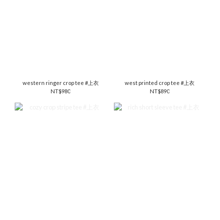
western ringer crop tee #上衣
west printed crop tee #上衣
NT$980
NT$890