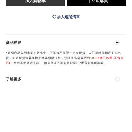
加入購物車
立即購買
加入追蹤清單
商品描述
*官網商品與門市同步販售中，下單後不保證一定有現貨，以訂單時間順序安排出
貨，如遇現貨售鑿將協助轉為預購追加，預購商品需等待約
10-25個工作天(不含假
LINE
日)
，
造成不便敬請見諒。
如有疑慮下單前歡迎至
官方客服詢問。
了解更多