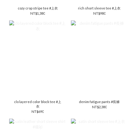
cozy crop stripe tee #上衣
rich short sleeve tee #上衣
NT$1,380
NT$980
clo layered color block tee #上
denim fatigue pants #長褲
衣
NT$2,380
NT$690