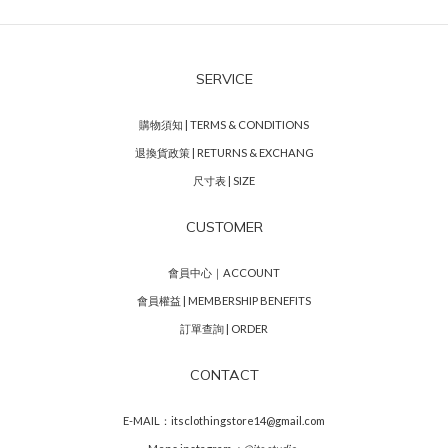
SERVICE
購物須知 | TERMS & CONDITIONS
退換貨政策 | RETURNS & EXCHANG
尺寸表 | SIZE
CUSTOMER
會員中心｜ACCOUNT
會員權益 | MEMBERSHIP BENEFITS
訂單查詢 | ORDER
CONTACT
E-MAIL：itsclothingstore14@gmail.com