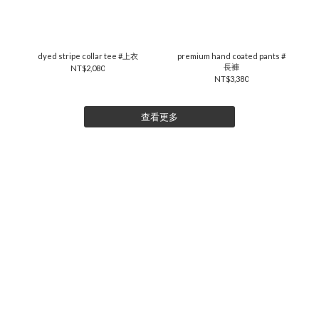
dyed stripe collar tee #上衣
premium hand coated pants #
長褲
NT$2,080
NT$3,380
查看更多