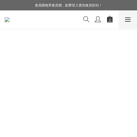
會員購物享會員價，點擊登入查詢會員折扣！
LINE好友募集中，加入就送購物金$50！
LINE好友募集中，加入就送購物金$50！