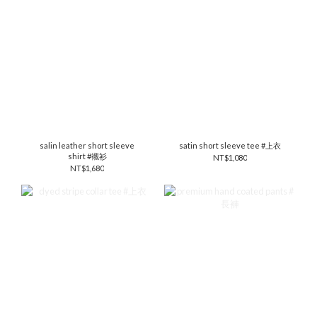
salin leather short sleeve
satin short sleeve tee #上衣
shirt #襯衫
NT$1,080
NT$1,680