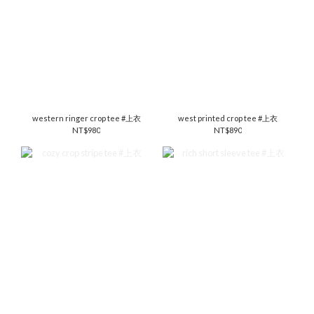
western ringer crop tee #上衣
west printed crop tee #上衣
NT$980
NT$890