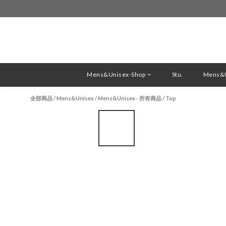
Mens&Unisex-Shop
Stu.
Mens&U
全部商品
/
Mens&Unisex
/
Mens&Unisex - 所有商品
/
Top