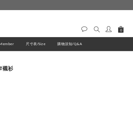
ember
尺寸表/Size
購物須知/Q&A
立即購買
t #襯衫