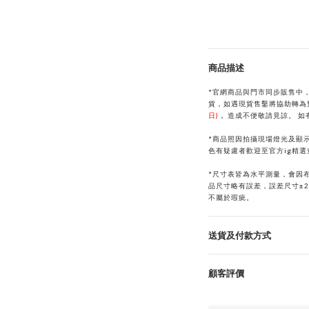
商品描述
*官網商品與門市同步販售中
貨，如遇現貨售鑿將協助轉為
日)
，
造成不便敬請見諒。
如
*商品照因拍攝現場燈光及顯
色有疑慮者歡迎至官方ig精
*
尺寸表皆為水平測量，會因
品尺寸略有誤差，誤差尺寸±
不屬於瑕疵。
送貨及付款方式
顧客評價