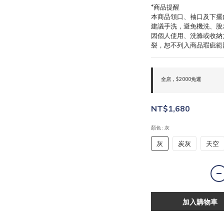
*商品提醒
本商品領口、袖口及下擺
建議手洗，避免機洗、脫
因個人使用、洗滌或收納
裂，恕不列入商品瑕疵範
全店，$2000免運
NT$1,680
顏色
: 灰
灰
炭灰
天空
加入購物車