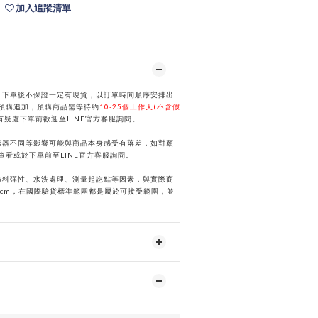
加入追蹤清單
，下單後不保證一定有現貨，以訂單時間順序安排出
預購追加，預購商品需等待約
10-25個工作天(不含假
有疑慮下單前歡迎至
LINE
官方客服詢問。
示器不同等影響可能與商品本身感受有落差，如對顏
選查看或於下單前
至
LINE
官方客服詢問。
布料彈性、水洗處理、測量起訖點等因素，與實際商
2cm，在國際驗貨標準範圍都是屬於可接受範圍，並