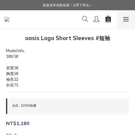
LINE好友募集中，加入就送購物金$50！
新會員享首購免運！立即下單去～
會員購物享會員價，點擊登入查詢會員折扣！
LINE好友募集中，加入就送購物金$50！
oasis Logo Short Sleeves #短袖
Model info.
180/58
肩寬58
胸寬58
袖長22
衣長75
全店，$2000免運
NT$1,180
顏色
: 灰