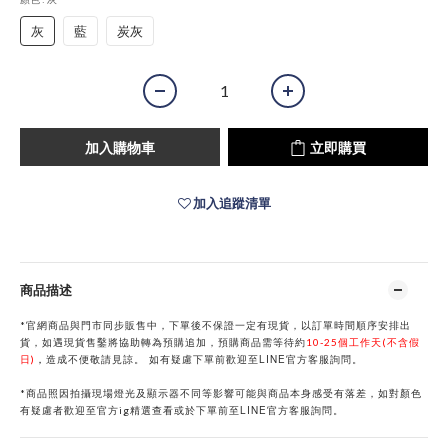
灰
藍
炭灰
加入購物車
立即購買
加入追蹤清單
商品描述
*官網商品與門市同步販售中，下單後不保證一定有現貨，以訂單時間順序安排出
貨，如遇現貨售鑿將協助轉為預購追加，預購商品需等待約
10-25個工作天(不含假
LINE
日)
，
造成不便敬請見諒。
如有疑慮下單前歡迎至
官方客服詢問。
*商品照因拍攝現場燈光及顯示器不同等影響可能與商品本身感受有落差，如對顏色
LINE
有疑慮者歡迎至官方ig精選查看或於下單前
至
官方客服詢問。