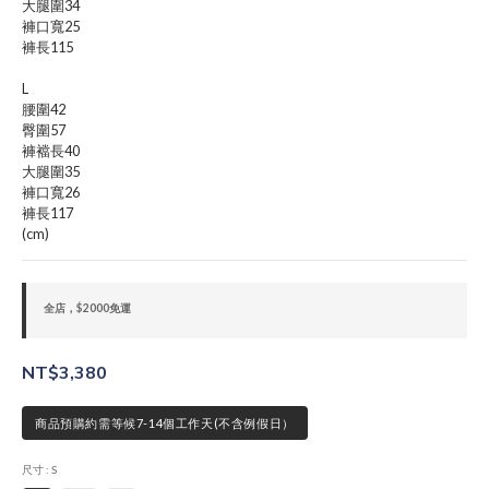
大腿圍34
褲口寬25
褲長115
L
腰圍42
臀圍57
褲襠長40
大腿圍35
褲口寬26
褲長117
(cm)
全店，$2000免運
NT$3,380
商品預購約需等候7-14個工作天(不含例假日）
尺寸
: S