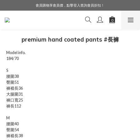
會員購物享會員價，點擊登入查詢會員折扣！
LINE好友募集中，加入就送購物金$50！
LINE好友募集中，加入就送購物金$50！
premium hand coated pants #長褲
Model info.
184/70
S
腰圍38
臀圍51
褲襠長36
大腿圍31
褲口寬25
褲長112
M
腰圍40
臀圍54
褲襠長38