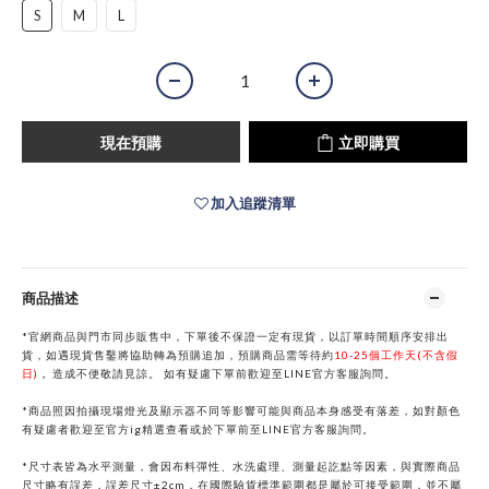
S
M
L
現在預購
立即購買
加入追蹤清單
商品描述
*官網商品與門市同步販售中，下單後不保證一定有現貨，以訂單時間順序安排出
貨，如遇現貨售鑿將協助轉為預購追加，預購商品需等待約
10-25個工作天(不含假
日)
，
造成不便敬請見諒。
如有疑慮下單前歡迎至
LINE
官方客服詢問。
*商品照因拍攝現場燈光及顯示器不同等影響可能與商品本身感受有落差，如對顏色
有疑慮者歡迎至官方ig精選查看或於下單前
至
LINE
官方客服詢問。
*
尺寸表皆為水平測量，會因布料彈性、水洗處理、測量起訖點等因素，與實際商品
尺寸略有誤差，誤差尺寸±2cm，在國際驗貨標準範圍都是屬於可接受範圍，並不屬