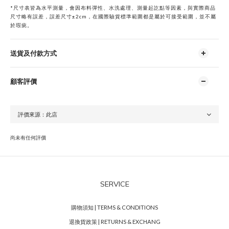
*
尺寸表皆為水平測量，會因布料彈性、水洗處理、測量起訖點等因素，與實際商品
尺寸略有誤差，誤差尺寸±2cm，在國際驗貨標準範圍都是屬於可接受範圍，並不屬
於瑕疵。
送貨及付款方式
顧客評價
尚未有任何評價
SERVICE
購物須知 | TERMS & CONDITIONS
退換貨政策 | RETURNS & EXCHANG