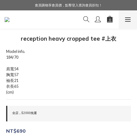
會員購物享會員價，點擊登入查詢會員折扣！
LINE好友募集中，加入就送購物金$50！
LINE好友募集中，加入就送購物金$50！
reception heavy cropped tee #上衣
Model info.
184/70
肩寬54
胸寬57
袖長21
衣長65
(cm)
全店，$2000免運
NT$690