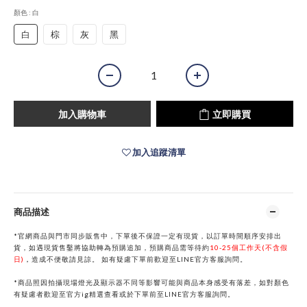
顏色
: 白
白
棕
灰
黑
加入購物車
立即購買
加入追蹤清單
商品描述
*官網商品與門市同步販售中，下單後不保證一定有現貨，以訂單時間順序安排出
貨，如遇現貨售鑿將協助轉為預購追加，預購商品需等待約
10-25個工作天(不含假
日)
，
造成不便敬請見諒。
如有疑慮下單前歡迎至
LINE
官方客服詢問。
*商品照因拍攝現場燈光及顯示器不同等影響可能與商品本身感受有落差，如對顏色
有疑慮者歡迎至官方ig精選查看或於下單前
至
LINE
官方客服詢問。