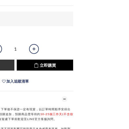
立即購買
加入追蹤清單
，下單後不保證一定有現貨，以訂單時間順序安排出
預購追加，預購商品需等待約
10-25個工作天(不含假
有疑慮下單前歡迎至
LINE
官方客服詢問。
示器不同等影響可能與商品本身感受有落差，如對顏