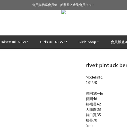
會員購物享會員價，點擊登入查詢會員折扣！
LINE好友募集中，加入就送購物金$50！
LINE好友募集中，加入就送購物金$50！
nisex Jul. NEW !
Girls Jul. NEW !!
Girls-Shop
會員權益/M
rivet pintuck 
Model info.
184/70
腰圍30~46
臀圍46
褲襠長42
大腿圍38
褲口寬35
褲長70
(cm)