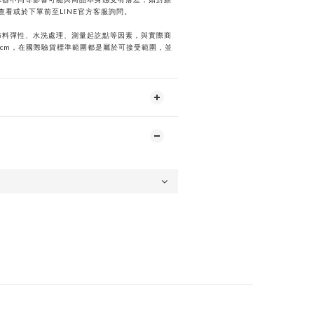
選查看或於下單前
至
LINE
官方客服詢問。
布料彈性、水洗處理、測量起訖點等因素，與實際商
2cm，在國際驗貨標準範圍都是屬於可接受範圍，並