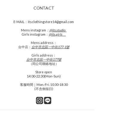
CONTACT
E-MAIL：itsclothingstore14@gmail.com
Mens
instagram
：
@its.studio_
Girls instagram：
@its.girls___
Mens address：
台中店：
台中市北區一中街177-1號
Girls address：
台中市北區一中街177號
（同公司聯絡地址）
Store open
14:00-22:30(Mon-Sun)
客服時間｜Mon.-Fri. 10:30-18:30
(不含例假日)