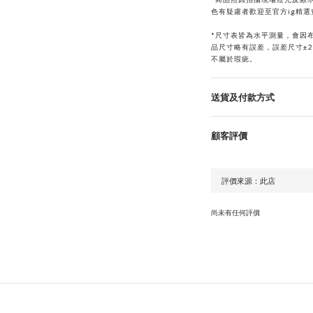
色有疑慮者歡迎至官方ig精
*
尺寸表皆為水平測量，會因
品尺寸略有誤差，誤差尺寸±
不屬於瑕疵。
送貨及付款方式
顧客評價
尚未有任何評價