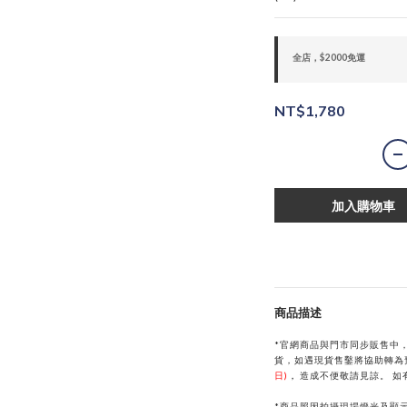
全店，$2000免運
NT$1,780
加入購物車
商品描述
*官網商品與門市同步販售中
貨，如遇現貨售鑿將協助轉為
日)
，
造成不便敬請見諒。
如
*商品照因拍攝現場燈光及顯