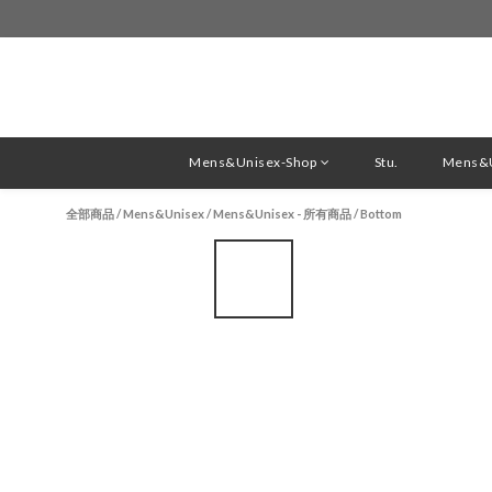
Mens&Unisex-Shop
Stu.
Mens&U
全部商品
/
Mens&Unisex
/
Mens&Unisex - 所有商品
/
Bottom