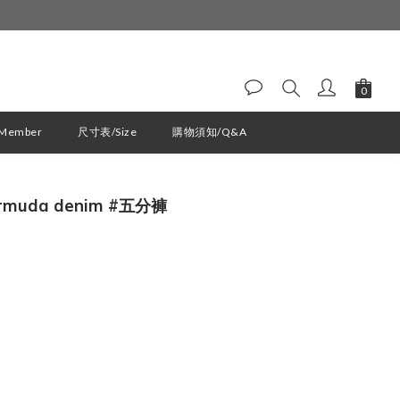
ember
尺寸表/Size
購物須知/Q&A
立即購買
bermuda denim #五分褲