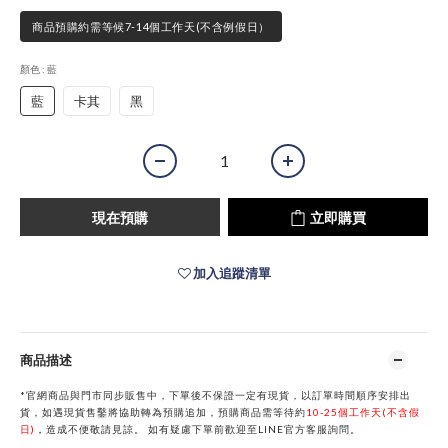
商品預購約需等候7-14個工作天(不含例假日）
顏色
: 藍
藍
卡其
黑
現在預購
立即購買
加入追蹤清單
商品描述
*官網商品與門市同步販售中，下單後不保證一定有現貨，以訂單時間順序安排出
貨，如遇現貨售鑿將協助轉為預購追加，預購商品需等待約
10-25個工作天(不含假
日)
，
造成不便敬請見諒。
如有疑慮下單前歡迎至
LINE
官方客服詢問。