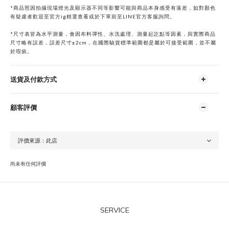
*商品照因拍攝現場燈光及顯示器不同等影響可能與商品本身感受有落差，如對顏色
有疑慮者歡迎至官方ig精選查看或於下單前
至
LINE
官方客服詢問。
*
尺寸表皆為水平測量，會因布料彈性、水洗處理、測量起訖點等因素，與實際商品
尺寸略有誤差，誤差尺寸±2cm，在國際驗貨標準範圍都是屬於可接受範圍，並不屬
於瑕疵。
送貨及付款方式
顧客評價
尚未有任何評價
SERVICE