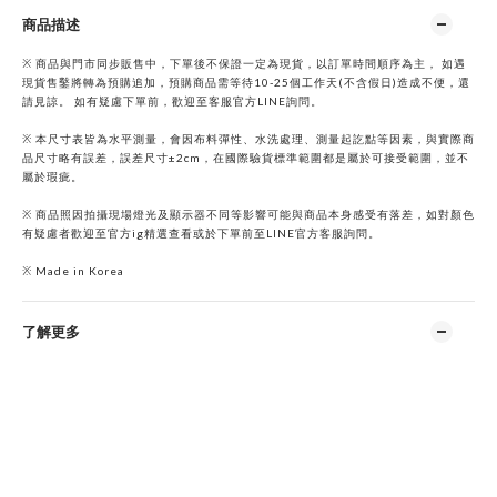
商品描述
※ 商品與門市同步販售中，下單後不保證一定為現貨，以訂單時間順序為主， 如遇
現貨售鑿將轉為預購追加，預購商品需等待10-25個工作天(不含假日)造成不便，還
請見諒。 如有疑慮下單前，歡迎至客服官方LINE詢問。
※ 本尺寸表皆為水平測量，會因布料彈性、水洗處理、測量起訖點等因素，與實際商
品尺寸略有誤差，誤差尺寸±2cm，在國際驗貨標準範圍都是屬於可接受範圍，並不
屬於瑕疵。
※ 商品照因拍攝現場燈光及顯示器不同等影響可能與商品本身感受有落差，如對顏色
有疑慮者歡迎至官方ig精選查看或於下單前至LINE官方客服詢問。
※ Made in Korea
了解更多