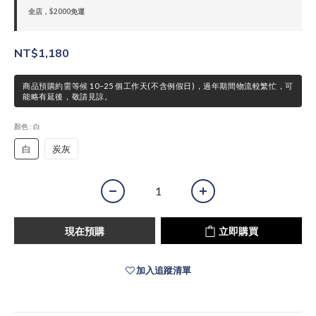
全店，$2000免運
NT$1,180
商品預購約需等候 10–25 個工作天(不含例假日)，過年期間物流較繁忙，可
能略有延後，敬請見諒。
顏色
: 白
白
炭灰
現在預購
立即購買
加入追蹤清單