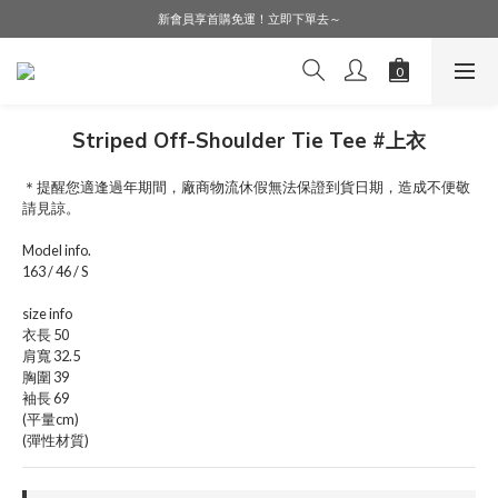
LINE好友募集中，加入就送購物金$50！
新會員享首購免運！立即下單去～
會員購物享會員價，點擊登入查詢會員折扣！
LINE好友募集中，加入就送購物金$50！
Striped Off-Shoulder Tie Tee #上衣
＊提醒您適逢過年期間，廠商物流休假無法保證到貨日期，造成不便敬
請見諒。
Model info.
163 / 46 / S
size info
衣長 50
肩寬 32.5
胸圍 39
袖長 69
(平量cm)
(彈性材質)