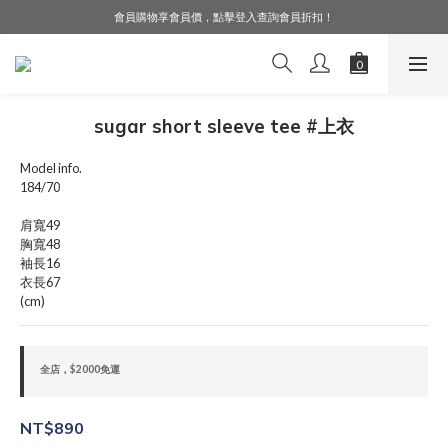
會員購物享會員價，點擊登入查詢會員折扣！
LINE好友募集中，加入就送購物金$50！
LINE好友募集中，加入就送購物金$50！
sugar short sleeve tee #上衣
Model info.
184/70
肩寬49
胸寬48
袖長16
衣長67
(cm)
全店，$2000免運
NT$890