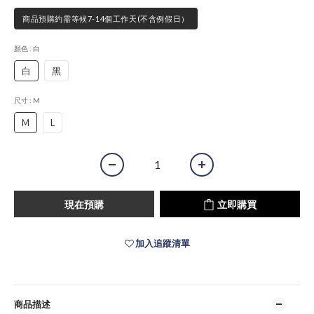
商品預購約需等候7-14個工作天(不含例假日）
顏色
: 白
白
黑
尺寸
: M
M
L
現在預購
立即購買
加入追蹤清單
商品描述