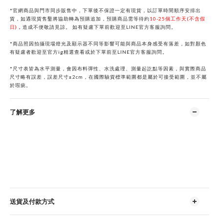
*官網商品與門市同步販售中，下單後不保證一定有現貨，以訂單時間順序安排出
貨，如遇現貨售鑿將協助轉為預購追加，預購商品需等待約
10-25個工作天(不含假
日)
，
造成不便敬請見諒。
如有疑慮下單前歡迎至
LINE
官方客服詢問。
*商品照因拍攝現場燈光及顯示器不同等影響可能與商品本身感受有落差，如對顏色
有疑慮者歡迎至官方ig精選查看或於下單前
至
LINE
官方客服詢問。
*
尺寸表皆為水平測量，會因布料彈性、水洗處理、測量起訖點等因素，與實際商品
尺寸略有誤差，誤差尺寸±2cm，在國際驗貨標準範圍都是屬於可接受範圍，並不屬
於瑕疵。
了解更多
送貨及付款方式