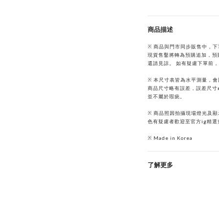
商品描述
※ 商品與門市同步販售中，
現貨售鑿將轉為預購追加，預購
還請見諒。 如有疑慮下單前，
※ 本尺寸表皆為水平測量，
商品尺寸略有誤差，誤差尺寸
並不屬於瑕疵。
※ 商品照因拍攝現場燈光及
色有疑慮者歡迎至官方ig精選
※ Made in Korea
了解更多