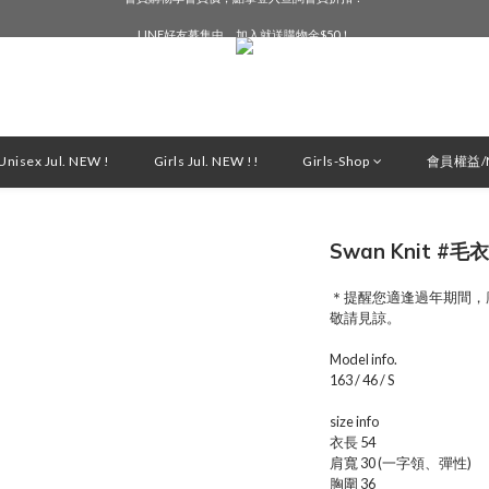
LINE好友募集中，加入就送購物金$50！
LINE好友募集中，加入就送購物金$50！
新會員享首購免運！立即下單去～
會員購物享會員價，點擊登入查詢會員折扣！
LINE好友募集中，加入就送購物金$50！
nisex Jul. NEW !
Girls Jul. NEW !!
Girls-Shop
會員權益/M
Swan Knit #毛衣
＊提醒您適逢過年期間，
敬請見諒。
Model info.
163 / 46 / S
size info
衣長 54
肩寬 30 (一字領、彈性)
胸圍 36