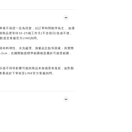
下單後不保證一定為現貨，以訂單時間順序為主， 如遇
商品需等待10-25個工作天(不含假日)造成不便，
歡迎至客服官方LINE詢問。
會因布料彈性、水洗處理、測量起訖點等因素，與實際
±2cm，在國際驗貨標準範圍都是屬於可接受範圍，
顯示器不同等影響可能與商品本身感受有落差，如對顏
查看或於下單前至LINE官方客服詢問。