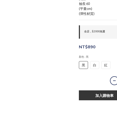
袖長 60
(平量cm)
(彈性材質)
全店，$2000免運
NT$890
顏色
: 黑
黑
白
紅
加入購物車