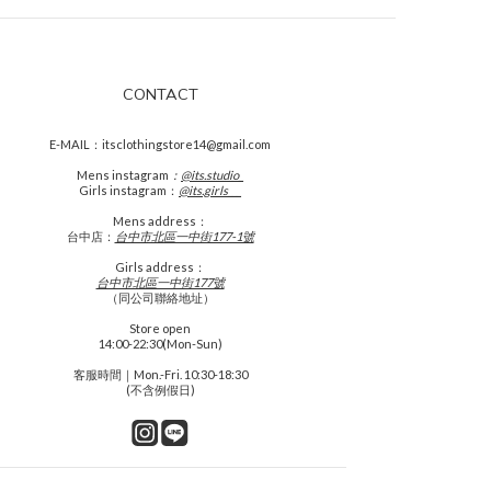
CONTACT
E-MAIL：itsclothingstore14@gmail.com
Mens
instagram
：
@its.studio_
Girls instagram：
@its.girls___
Mens address：
台中店：
台中市北區一中街177-1號
Girls address：
台中市北區一中街177號
（同公司聯絡地址）
Store open
14:00-22:30(Mon-Sun)
客服時間｜Mon.-Fri. 10:30-18:30
(不含例假日)