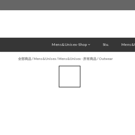
Mens&Unisex-Shop
Stu.
Mens&U
全部商品
/
Mens&Unisex
/
Mens&Unisex - 所有商品
/
Outwear