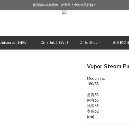
會員購物享會員價，點擊登入查詢會員折扣！
LINE好友募集中，加入就送購物金$50！
LINE好友募集中，加入就送購物金$50！
nisex Jul. NEW !
Girls Jul. NEW !!
Girls-Shop
會員權益/M
Vapor Steam P
Model info.
180/58
肩寬53
胸寬65
袖長65
衣長62
(cm)