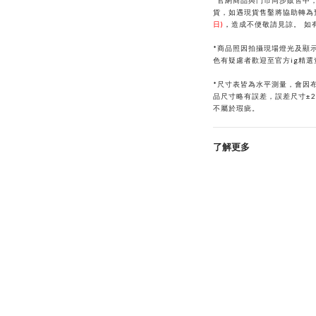
*官網商品與門市同步販售中
貨，如遇現貨售鑿將協助轉為
日)
，
造成不便敬請見諒。
如
*商品照因拍攝現場燈光及顯
色有疑慮者歡迎至官方ig精
*
尺寸表皆為水平測量，會因
品尺寸略有誤差，誤差尺寸±
不屬於瑕疵。
了解更多