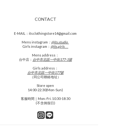
CONTACT
E-MAIL：itsclothingstore14@gmail.com
Mens
instagram
：
@its.studio_
Girls instagram：
@its.girls___
Mens address：
台中店：
台中市北區一中街177-1號
Girls address：
台中市北區一中街177號
（同公司聯絡地址）
Store open
14:00-22:30(Mon-Sun)
客服時間｜Mon.-Fri. 10:30-18:30
(不含例假日)