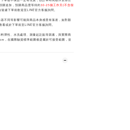
，下單後不保證一定有現貨，以訂單時間順序安排出
預購追加，預購商品需等待約
10-25個工作天(不含假
LINE
有疑慮下單前歡迎至
官方客服詢問。
示器不同等影響可能與商品本身感受有落差，如對顏
LINE
選查看或於下單前
至
官方客服詢問。
布料彈性、水洗處理、測量起訖點等因素，與實際商
2cm，在國際驗貨標準範圍都是屬於可接受範圍，並