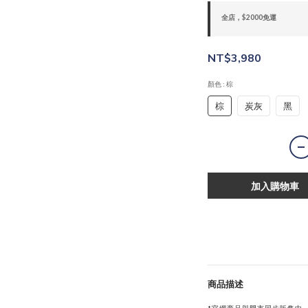
全店，$2000免運
NT$3,980
顏色
: 棕
棕
炭灰
黑
加入購物車
商品描述