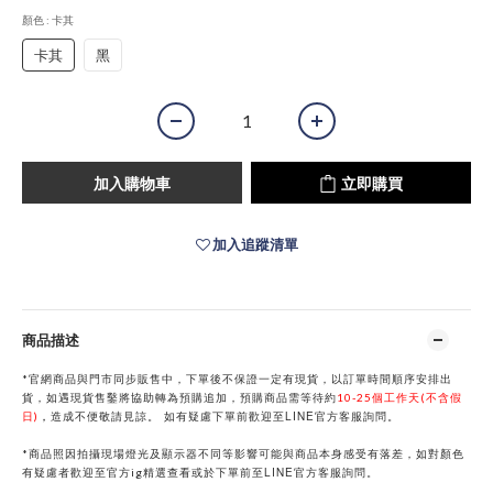
顏色
: 卡其
卡其
黑
加入購物車
立即購買
加入追蹤清單
商品描述
*官網商品與門市同步販售中，下單後不保證一定有現貨，以訂單時間順序安排出
貨，如遇現貨售鑿將協助轉為預購追加，預購商品需等待約
10-25個工作天(不含假
LINE
日)
，
造成不便敬請見諒。
如有疑慮下單前歡迎至
官方客服詢問。
*商品照因拍攝現場燈光及顯示器不同等影響可能與商品本身感受有落差，如對顏色
LINE
有疑慮者歡迎至官方ig精選查看或於下單前
至
官方客服詢問。