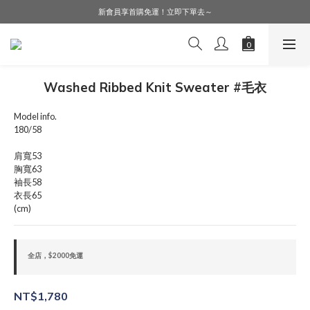
LINE好友募集中，加入就送購物金$50！
新會員享首購免運！立即下單去～
會員購物享會員價，點擊登入查詢會員折扣！
LINE好友募集中，加入就送購物金$50！
Washed Ribbed Knit Sweater #毛衣
Model info.
180/58
肩寬53
胸寬63
袖長58
衣長65
(cm)
全店，$2000免運
NT$1,780