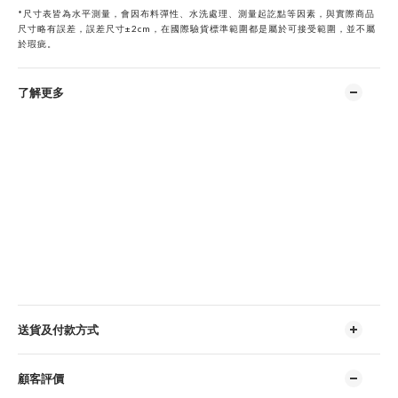
*
尺寸表皆為水平測量，會因布料彈性、水洗處理、測量起訖點等因素，與實際商品
尺寸略有誤差，誤差尺寸±2cm，在國際驗貨標準範圍都是屬於可接受範圍，並不屬
於瑕疵。
了解更多
送貨及付款方式
顧客評價