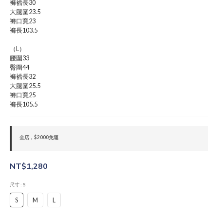
褲襠長30
大腿圍23.5
褲口寬23
褲長103.5
（L）
腰圍33
臀圍44
褲襠長32
大腿圍25.5
褲口寬25
褲長105.5
全店，$2000免運
NT$1,280
尺寸
: S
S
M
L