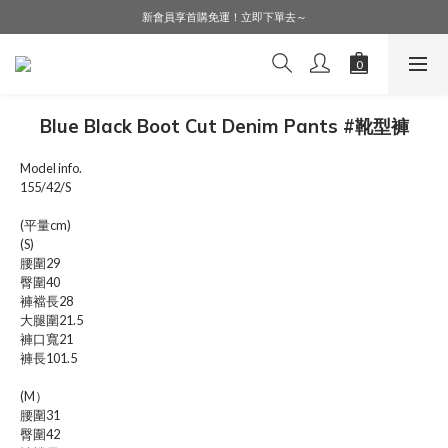
LINE好友募集中，加入就送購物金$50！
新會員享首購免運！立即下單去～
會員購物享會員價，點擊登入查詢會員折扣！
LINE好友募集中，加入就送購物金$50！
Blue Black Boot Cut Denim Pants #靴型褲
Model info.
155/42/S
(平量cm)
(S)
腰圍29
臀圍40
褲襠長28
大腿圍21.5
褲口寬21
褲長101.5
(M）
腰圍31
臀圍42