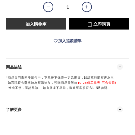
加入購物車
立即購買
加入追蹤清單
商品描述
*商品與門市同步販售中，下單後不保證一定為現貨，以訂單時間順序為主
如遇現貨售鑿將轉為預購追加，預購商品需等待
10-25個工作天(不含假日)
LINE
造成不便，還請見諒。
如有疑慮下單前，歡迎至客服官方
詢問。
了解更多