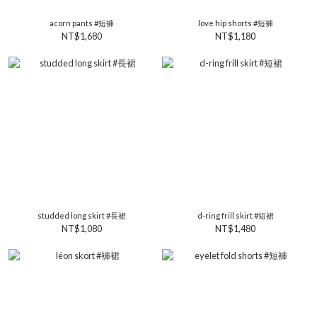
acorn pants #短褲
love hip shorts #短褲
NT$1,680
NT$1,180
studded long skirt #長裙
d-ring frill skirt #短裙
NT$1,080
NT$1,480