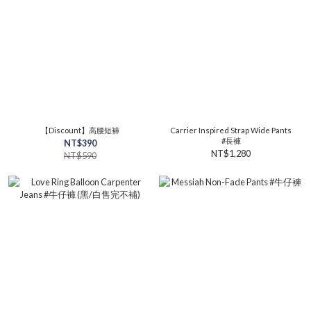
【Discount】高腰短褲
Carrier Inspired Strap Wide Pants
#長褲
NT$390
NT$1,280
NT$590