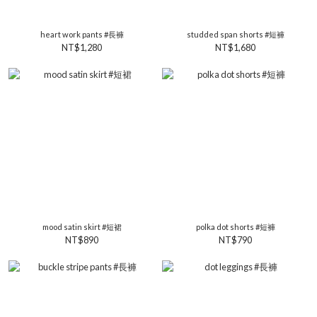
heart work pants #長褲
studded span shorts #短褲
NT$1,280
NT$1,680
mood satin skirt #短裙
polka dot shorts #短褲
NT$890
NT$790