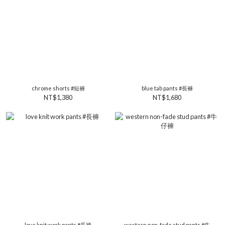
chrome shorts #短褲
blue tab pants #長褲
NT$1,380
NT$1,680
love knit work pants #長褲
western non-fade stud pants #牛