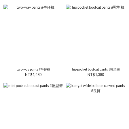
two-way pants #牛仔褲
hip pocket bootcut pants #靴型褲
NT$1,480
NT$1,380