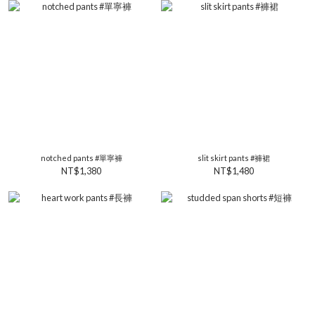
notched pants #單寧褲
slit skirt pants #褲裙
NT$1,380
NT$1,480