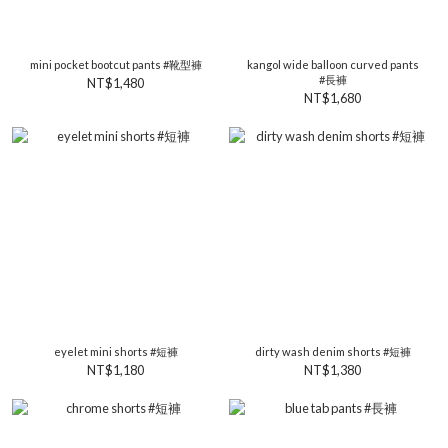
mini pocket bootcut pants #靴型褲
kangol wide balloon curved pants
#長褲
NT$1,480
NT$1,680
eyelet mini shorts #短褲
dirty wash denim shorts #短褲
NT$1,180
NT$1,380