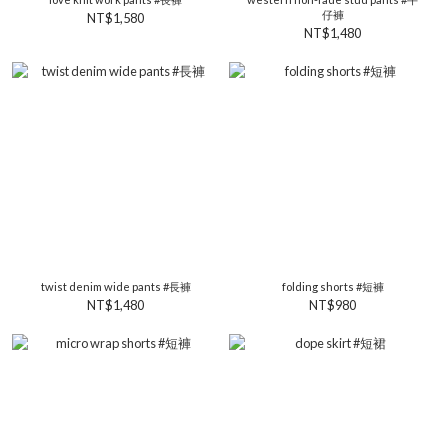
仔褲
NT$1,580
NT$1,480
twist denim wide pants #長褲
folding shorts #短褲
NT$1,480
NT$980