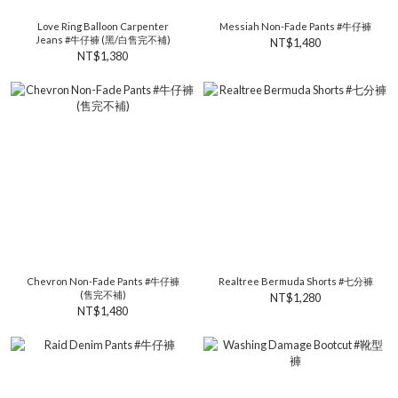
Love Ring Balloon Carpenter
Messiah Non-Fade Pants #牛仔褲
Jeans #牛仔褲 (黑/白售完不補)
NT$1,480
NT$1,380
Chevron Non-Fade Pants #牛仔褲
Realtree Bermuda Shorts #七分褲
(售完不補)
NT$1,280
NT$1,480