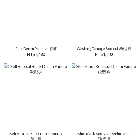
Raid Denim Pants #牛仔褲
Washing Damage Bootcut #靴型褲
NT$1,480
NT$1,680
Belt Bootcut Black Denim Pants #
Blue Black Boot Cut Denim Pants
靴型褲
#靴型褲