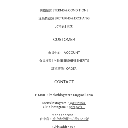
購物須知 | TERMS & CONDITIONS
退換貨政策 | RETURNS & EXCHANG
尺寸表 | SIZE
CUSTOMER
會員中心｜ACCOUNT
會員權益 | MEMBERSHIP BENEFITS
訂單查詢 | ORDER
CONTACT
E-MAIL：itsclothingstore14@gmail.com
Mens
instagram
：
@its.studio_
Girls instagram：
@its.girls___
Mens address：
台中店：
台中市北區一中街177-1號
Girls address：