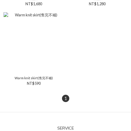
NT$1,680
NT$1,280
Warm knit skirt(售完不補)
NT$590
1
SERVICE