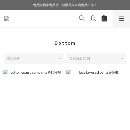
會員購物享會員價，點擊登入查詢會員折扣！
LINE好友募集中，加入就送購物金$50！
LINE好友募集中，加入就送購物金$50！
Bottom
商品排序
每頁顯示 72 個