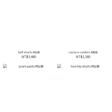
belt shorts #短褲
roa lace culottes #褲裙
NT$1,480
NT$1,180