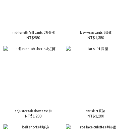
mid-length frill pants #五分褲
lazy wrap pants #短褲
NT$980
NT$1,380
adjuster tab shorts #短褲
tar skirt 長裙
NT$1,280
NT$1,280