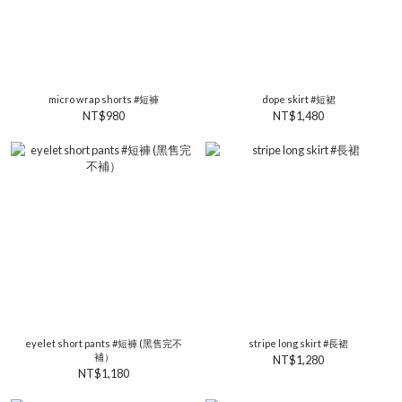
micro wrap shorts #短褲
dope skirt #短裙
NT$980
NT$1,480
eyelet short pants #短褲 (黑售完不
stripe long skirt #長裙
補）
NT$1,280
NT$1,180