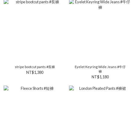
stripe bootcut pants #長褲
Eyelet Keyring Wide Jeans #牛仔
褲
NT$1,380
NT$1,180