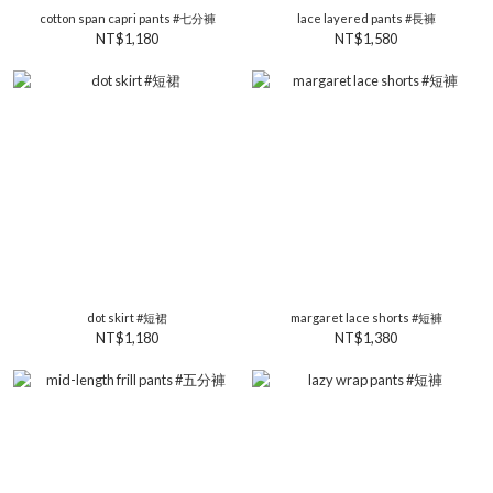
cotton span capri pants #七分褲
lace layered pants #長褲
NT$1,180
NT$1,580
dot skirt #短裙
margaret lace shorts #短褲
NT$1,180
NT$1,380