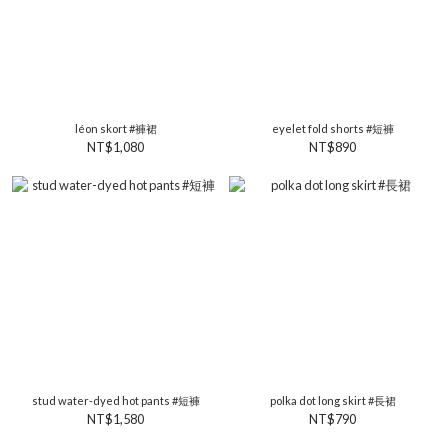
léon skort #褲裙
eyelet fold shorts #短褲
NT$1,080
NT$890
stud water-dyed hot pants #短褲
polka dot long skirt #長裙
NT$1,580
NT$790