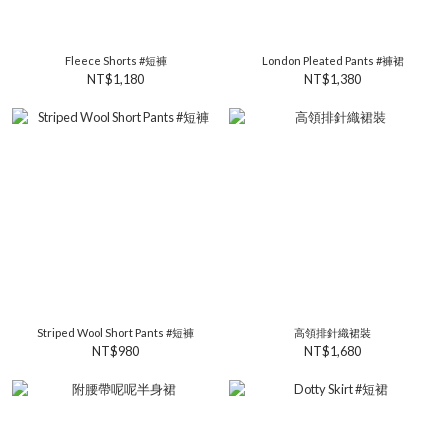
Fleece Shorts #短褲
London Pleated Pants #褲裙
NT$1,180
NT$1,380
Striped Wool Short Pants #短褲
高領排針織裙裝
NT$980
NT$1,680