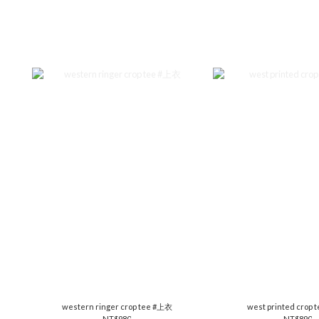
western ringer crop tee #上衣
west printed crop
NT$980
NT$890