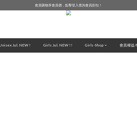
會員購物享會員價，點擊登入查詢會員折扣！
LINE好友募集中，加入就送購物金$50！
LINE好友募集中，加入就送購物金$50！
nisex Jul. NEW !
Girls Jul. NEW !!
Girls-Shop
會員權益/M