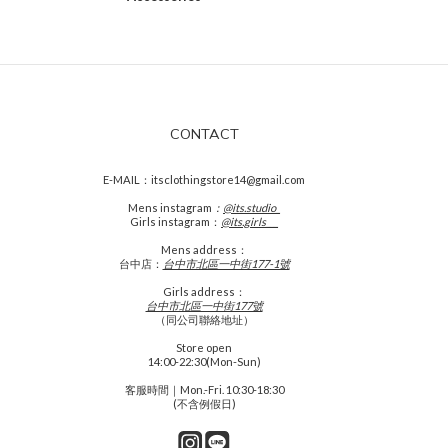
CONTACT
E-MAIL：itsclothingstore14@gmail.com
Mens
instagram
：
@its.studio_
Girls instagram：
@its.girls___
Mens address：
台中店：
台中市北區一中街177-1號
Girls address：
台中市北區一中街177號
（同公司聯絡地址）
Store open
14:00-22:30(Mon-Sun)
客服時間｜Mon.-Fri. 10:30-18:30
(不含例假日)