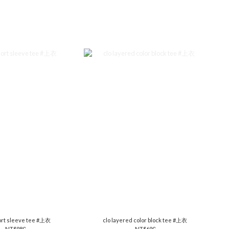
ort sleeve tee #上衣
clo layered color block tee #上衣
NT$980
NT$690