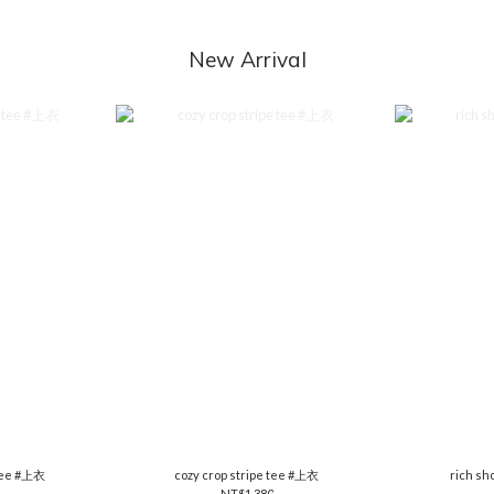
New Arrival
 tee #上衣
cozy crop stripe tee #上衣
rich sh
NT$1,380