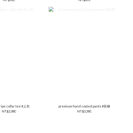
ripe collar tee #上衣
premium hand coated pants #長褲
NT$2,080
NT$3,380