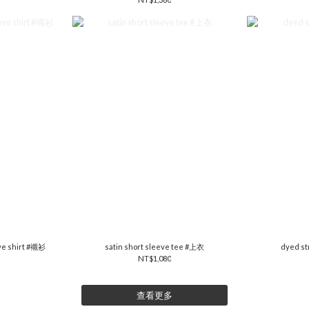
eve shirt #襯衫
satin short sleeve tee #上衣
dyed st
NT$1,080
查看更多