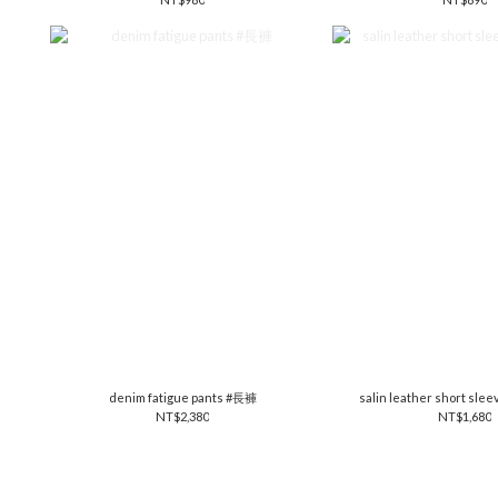
denim fatigue pants #長褲
salin leather short sle
NT$2,380
NT$1,680