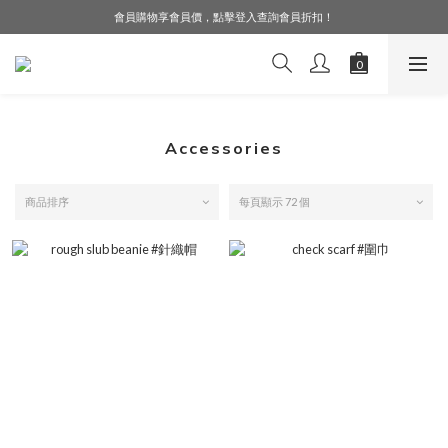
會員購物享會員價，點擊登入查詢會員折扣！
LINE好友募集中，加入就送購物金$50！
LINE好友募集中，加入就送購物金$50！
Accessories
商品排序
每頁顯示 72 個