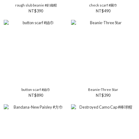
rough slub beanie #針織帽
check scarf #圍巾
NT$390
NT$490
button scarf #絲巾
Beanie-Three Star
NT$890
NT$390