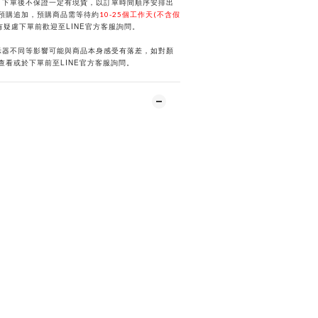
，下單後不保證一定有現貨，以訂單時間順序安排出
預購追加，預購商品需等待約
10-25個工作天(不含假
LINE
有疑慮下單前歡迎至
官方客服詢問。
示器不同等影響可能與商品本身感受有落差，如對顏
LINE
選查看或於下單前
至
官方客服詢問。