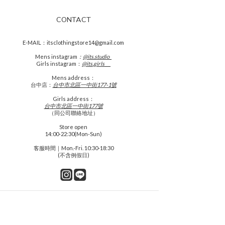
CONTACT
E-MAIL：itsclothingstore14@gmail.com
Mens
instagram
：
@its.studio_
Girls instagram：
@its.girls___
Mens address：
台中店：
台中市北區一中街177-1號
Girls address：
台中市北區一中街177號
（同公司聯絡地址）
Store open
14:00-22:30(Mon-Sun)
客服時間｜Mon.-Fri. 10:30-18:30
(不含例假日)