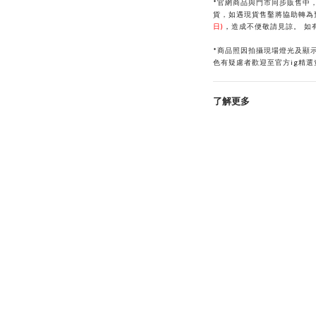
*官網商品與門市同步販售中
貨，如遇現貨售鑿將協助轉為
日)
，
造成不便敬請見諒。
如
*商品照因拍攝現場燈光及顯
色有疑慮者歡迎至官方ig精
了解更多