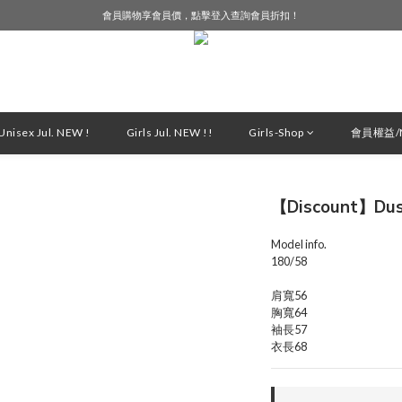
會員購物享會員價，點擊登入查詢會員折扣！
LINE好友募集中，加入就送購物金$50！
LINE好友募集中，加入就送購物金$50！
nisex Jul. NEW !
Girls Jul. NEW !!
Girls-Shop
會員權益/M
【Discount】Dus
Model info.
180/58
肩寬56
胸寬64
袖長57
衣長68