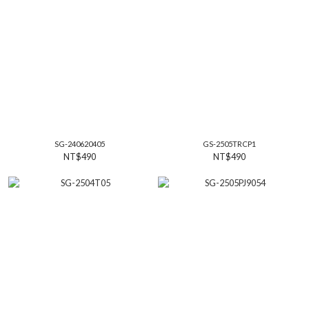
SG-240620405
GS-2505TRCP1
NT$490
NT$490