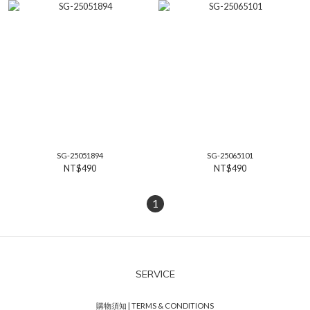
SG-25051894
SG-25065101
NT$490
NT$490
1
SERVICE
購物須知 | TERMS & CONDITIONS