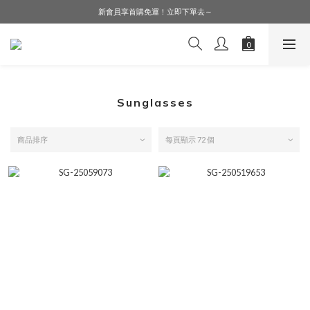
LINE好友募集中，加入就送購物金$50！
新會員享首購免運！立即下單去～
會員購物享會員價，點擊登入查詢會員折扣！
LINE好友募集中，加入就送購物金$50！
Sunglasses
商品排序
每頁顯示 72 個