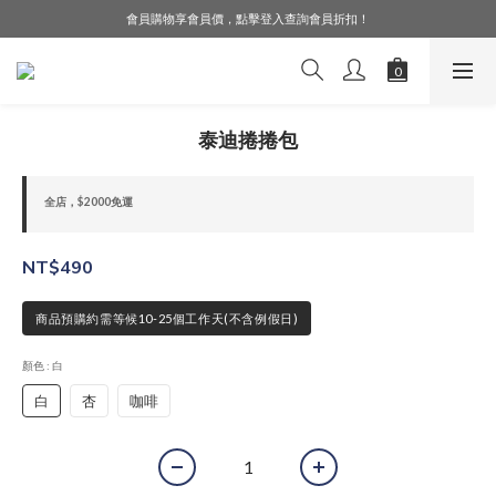
會員購物享會員價，點擊登入查詢會員折扣！
LINE好友募集中，加入就送購物金$50！
LINE好友募集中，加入就送購物金$50！
泰迪捲捲包
全店，$2000免運
NT$490
商品預購約需等候10-25個工作天(不含例假日)
顏色
: 白
白
杏
咖啡