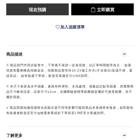
現在預購
立即購買
加入追蹤清單
商品描述
※ 商品與門市同步販售中，下單後不保證一定為現貨，以訂單時間順序為主， 如遇
現貨售鑿將轉為預購追加，預購商品需等待10-25個工作天(不含假日)造成不便，還
請見諒。 如有疑慮下單前，歡迎至客服官方LINE詢問。
※ 本尺寸表皆為水平測量，會因布料彈性、水洗處理、測量起訖點等因素，與實際商
品尺寸略有誤差，誤差尺寸±2cm，在國際驗貨標準範圍都是屬於可接受範圍，並不
屬於瑕疵。
※
商品照因拍攝現場燈光及顯示器不同等影響可能與商品本身感受有落差，如對顏色
ig
LINE
有疑慮者歡迎至官方
精選查看或於下單前至
官方客服詢問。
了解更多