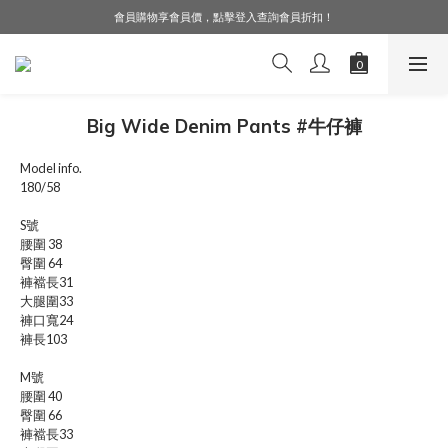
會員購物享會員價，點擊登入查詢會員折扣！
LINE好友募集中，加入就送購物金$50！
LINE好友募集中，加入就送購物金$50！
Big Wide Denim Pants #牛仔褲
Model info.
180/58
S號
腰圍 38
臀圍 64
褲襠長31
大腿圍33
褲口寬24
褲長103
M號
腰圍 40
臀圍 66
褲襠長33