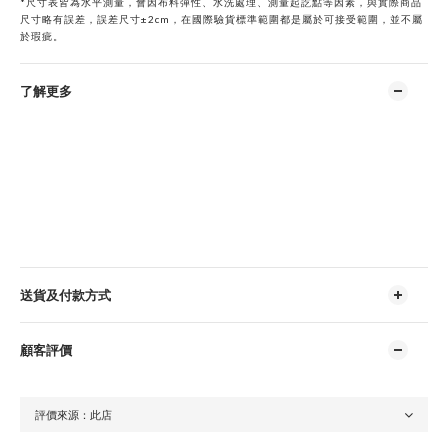
*
尺寸表皆為水平測量，會因布料彈性、水洗處理、測量起訖點等因素，與實際商品
尺寸略有誤差，誤差尺寸±2cm，在國際驗貨標準範圍都是屬於可接受範圍，並不屬
於瑕疵。
了解更多
送貨及付款方式
顧客評價