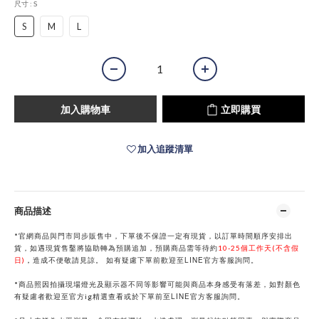
尺寸
: S
S
M
L
加入購物車
立即購買
加入追蹤清單
商品描述
*官網商品與門市同步販售中，下單後不保證一定有現貨，以訂單時間順序安排出
貨，如遇現貨售鑿將協助轉為預購追加，預購商品需等待約
10-25個工作天(不含假
LINE
日)
，
造成不便敬請見諒。
如有疑慮下單前歡迎至
官方客服詢問。
*商品照因拍攝現場燈光及顯示器不同等影響可能與商品本身感受有落差，如對顏色
LINE
有疑慮者歡迎至官方ig精選查看或於下單前
至
官方客服詢問。