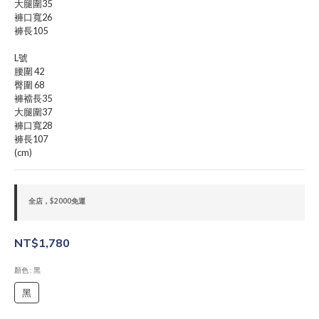
大腿圍35
褲口寬26
褲長105
L號
腰圍 42
臀圍 68
褲襠長35
大腿圍37
褲口寬28
褲長107
(cm)
全店，$2000免運
NT$1,780
顏色
: 黑
黑