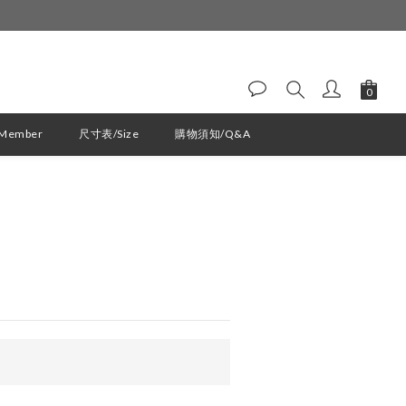
ember
尺寸表/Size
購物須知/Q&A
立即購買