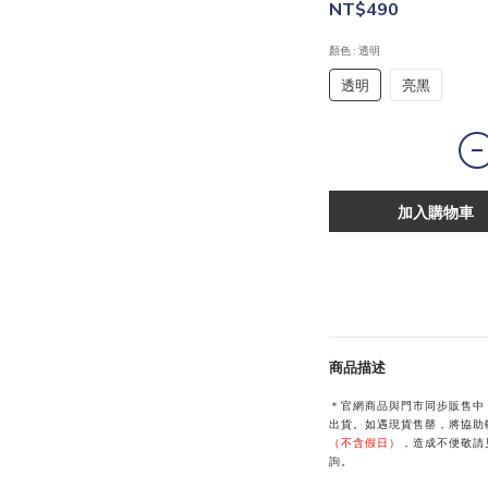
NT$490
顏色
: 透明
透明
亮黑
加入購物車
商品描述
＊官網商品與門市同步販售中
出貨。如遇現貨售罄，將協助
（不含假日）
，造成不便敬請見
詢。