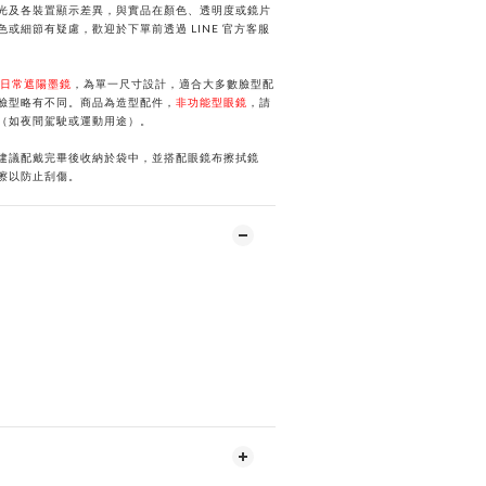
光及各裝置顯示差異，與實品在顏色、透明度或鏡片
或細節有疑慮，歡迎於下單前透過 LINE 官方客服
日常遮陽墨鏡
，為單一尺寸設計，適合大多數臉型配
臉型略有不同。商品為造型配件，
非功能型眼鏡
，請
（如夜間駕駛或運動用途）。
建議配戴完畢後收納於袋中，並搭配眼鏡布擦拭鏡
擦以防止刮傷。