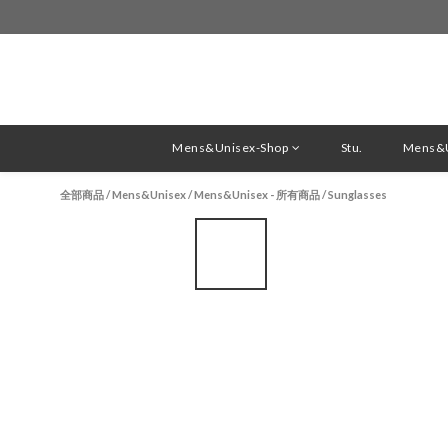
Mens&Unisex-Shop
Stu.
Mens&U
全部商品
/
Mens&Unisex
/
Mens&Unisex - 所有商品
/
Sunglasses