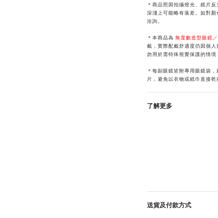
＊商品照因拍攝燈光、鏡片反
深淺上可能略有落差。如對顏色
洽詢。
＊本商品為
無度數造型眼鏡／
戴，實際配戴舒適度仍因個人
勿用於需特殊視覺保護的情境
＊每副眼鏡皆附專用眼鏡袋，
片，避免以衣物或紙巾直接乾
了解更多
送貨及付款方式