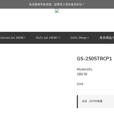
會員購物享會員價，點擊登入查詢會員折扣！
LINE好友募集中，加入就送購物金$50！
LINE好友募集中，加入就送購物金$50！
nisex Jul. NEW !
Girls Jul. NEW !!
Girls-Shop
會員權益/M
GS-2505TRCP1
Model info.
180/58
(cm)
全店，$2000免運