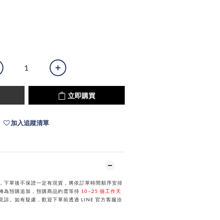
立即購買
加入追蹤清單
，下單後不保證一定有現貨，將依訂單時間順序安排
轉為預購追加，預購商品約需等待
10–25 個工作天
諒。如有疑慮，歡迎下單前透過 LINE 官方客服洽