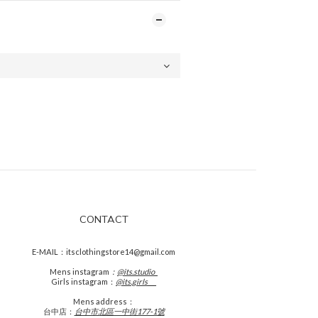
CONTACT
E-MAIL：itsclothingstore14@gmail.com
Mens
instagram
：
@its.studio_
Girls instagram：
@its.girls___
Mens address：
台中店：
台中市北區一中街177-1號