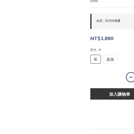
(cm)
全店，$2000免運
NT$1,880
顏色
: 米
米
炭灰
加入購物車