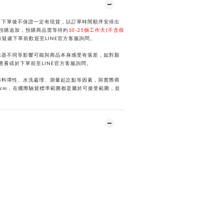
，下單後不保證一定有現貨，以訂單時間順序安排出
預購追加，預購商品需等待約
10-25個工作天(不含假
有疑慮下單前歡迎至
LINE
官方客服詢問。
示器不同等影響可能與商品本身感受有落差，如對顏
選查看或於下單前
至
LINE
官方客服詢問。
布料彈性、水洗處理、測量起訖點等因素，與實際商
2cm，在國際驗貨標準範圍都是屬於可接受範圍，並