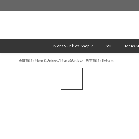
Mens&Unisex-Shop
Stu.
Mens&U
全部商品
/
Mens&Unisex
/
Mens&Unisex - 所有商品
/
Bottom