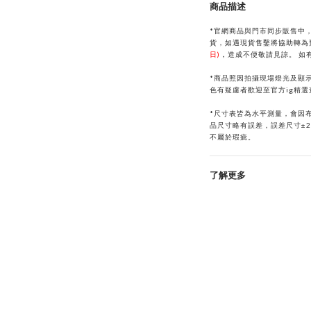
商品描述
*官網商品與門市同步販售中
貨，如遇現貨售鑿將協助轉為
日)
，
造成不便敬請見諒。
如
*商品照因拍攝現場燈光及顯
色有疑慮者歡迎至官方ig精
*
尺寸表皆為水平測量，會因
品尺寸略有誤差，誤差尺寸±
不屬於瑕疵。
了解更多