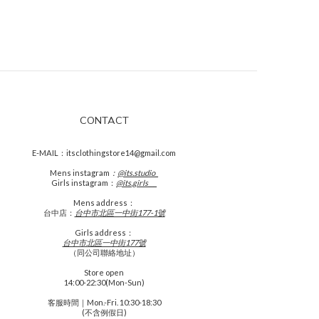
CONTACT
E-MAIL：itsclothingstore14@gmail.com
Mens
instagram
：
@its.studio_
Girls instagram：
@its.girls___
Mens address：
台中店：
台中市北區一中街177-1號
Girls address：
台中市北區一中街177號
（同公司聯絡地址）
Store open
14:00-22:30(Mon-Sun)
客服時間｜Mon.-Fri. 10:30-18:30
(不含例假日)