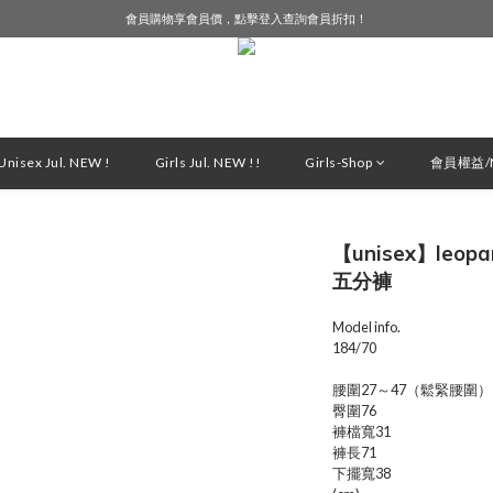
會員購物享會員價，點擊登入查詢會員折扣！
LINE好友募集中，加入就送購物金$50！
LINE好友募集中，加入就送購物金$50！
nisex Jul. NEW !
Girls Jul. NEW !!
Girls-Shop
會員權益/M
【unisex】leopar
五分褲
Model info.
184/70
腰圍27～47（鬆緊腰圍）
臀圍76
褲檔寬31
褲長71
下擺寬38