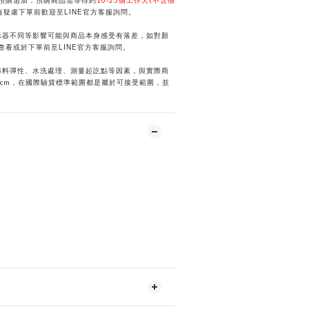
預購追加，預購商品需等待約
10-25個工作天(不含假
LINE
有疑慮下單前歡迎至
官方客服詢問。
示器不同等影響可能與商品本身感受有落差，如對顏
LINE
選查看或於下單前
至
官方客服詢問。
布料彈性、水洗處理、測量起訖點等因素，與實際商
2cm，在國際驗貨標準範圍都是屬於可接受範圍，並