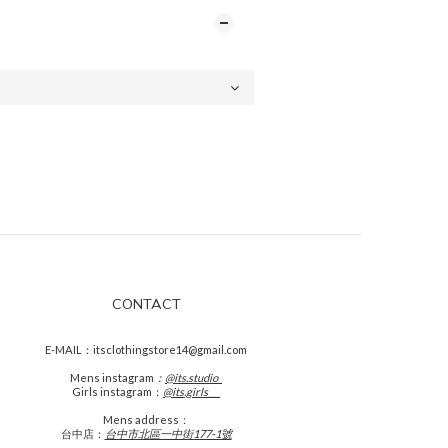
CONTACT
E-MAIL：itsclothingstore14@gmail.com
Mens
instagram
：
@its.studio_
Girls instagram：
@its.girls___
Mens address：
台中店：
台中市北區一中街177-1號