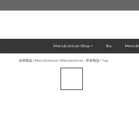
Mens&Unisex-Shop
Stu.
Mens&U
全部商品
/
Mens&Unisex
/
Mens&Unisex - 所有商品
/
Top