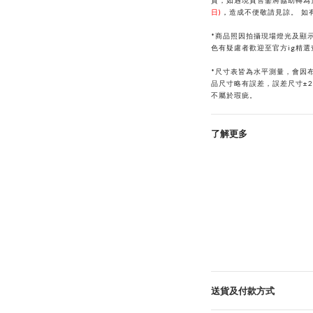
貨，如遇現貨售鑿將協助轉為
日)
，
造成不便敬請見諒。
如
*商品照因拍攝現場燈光及顯
色有疑慮者歡迎至官方ig精
*
尺寸表皆為水平測量，會因
品尺寸略有誤差，誤差尺寸±
不屬於瑕疵。
了解更多
送貨及付款方式