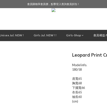
會員購物享會員價，點擊登入查詢會員折扣！
LINE好友募集中，加入就送購物金$50！
LINE好友募集中，加入就送購物金$50！
nisex Jul. NEW !
Girls Jul. NEW !!
Girls-Shop
會員權益/M
Leopard Print 
Model info.
180/58
肩寬65
胸寬68
下擺寬66
衣長65
袖長60
(cm)