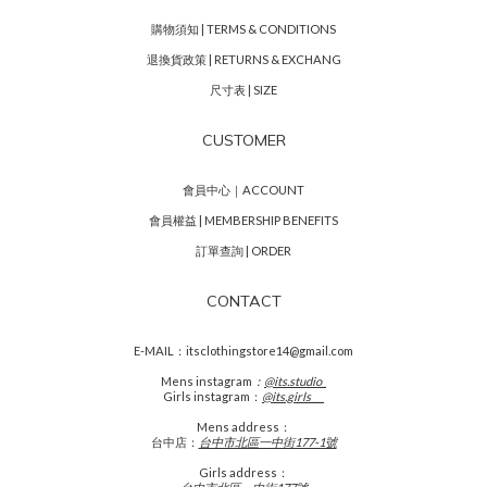
購物須知 | TERMS & CONDITIONS
退換貨政策 | RETURNS & EXCHANG
尺寸表 | SIZE
CUSTOMER
會員中心｜ACCOUNT
會員權益 | MEMBERSHIP BENEFITS
訂單查詢 | ORDER
CONTACT
E-MAIL：itsclothingstore14@gmail.com
Mens
instagram
：
@its.studio_
Girls instagram：
@its.girls___
Mens address：
台中店：
台中市北區一中街177-1號
Girls address：