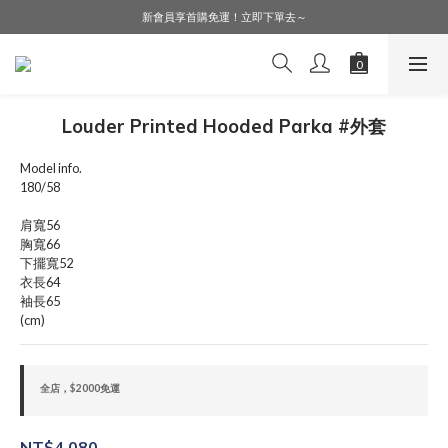
LINE好友募集中，加入就送購物金$50！
新會員享首購免運！立即下單去～
會員購物享會員價，點擊登入查詢會員折扣！
LINE好友募集中，加入就送購物金$50！
Louder Printed Hooded Parka #外套
Model info.
180/58
肩寬56
胸寬66
下擺寬52
衣長64
袖長65
(cm)
全店，$2000免運
NT$4,080