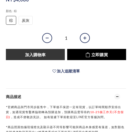
顏色
: 棕
棕
炭灰
加入購物車
立即購買
加入追蹤清單
商品描述
*官網商品與門市同步販售中，下單後不保證一定有現貨，以訂單時間順序安排出
貨，如遇現貨售鑿將協助轉為預購追加，預購商品需等待約
10-25個工作天(不含假
LINE
日)
，
造成不便敬請見諒。
如有疑慮下單前歡迎至
官方客服詢問。
*商品照因拍攝現場燈光及顯示器不同等影響可能與商品本身感受有落差，如對顏色