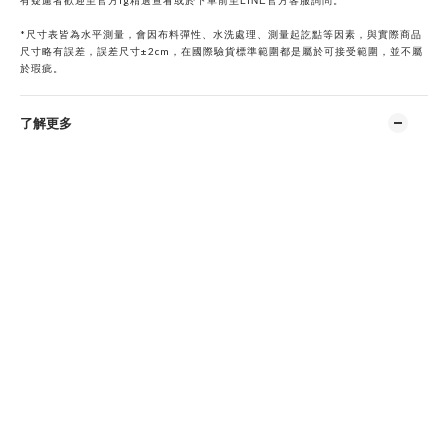
LINE
有疑慮者歡迎至官方ig精選查看或於下單前
至
官方客服詢問。
*
尺寸表皆為水平測量，會因布料彈性、水洗處理、測量起訖點等因素，與實際商品
尺寸略有誤差，誤差尺寸±2cm，在國際驗貨標準範圍都是屬於可接受範圍，並不屬
於瑕疵。
了解更多