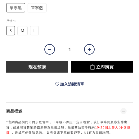
單寧黑
單寧藍
尺寸
: S
S
M
L
現在預購
立即購買
加入追蹤清單
商品描述
*官網商品與門市同步販售中，下單後不保證一定有現貨，以訂單時間順序安排出
貨，如遇現貨售鑿將協助轉為預購追加，預購商品需等待約
10-25個工作天(不含假
日)
，
造成不便敬請見諒。
如有疑慮下單前歡迎至
LINE
官方客服詢問。