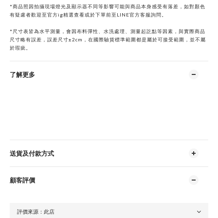
*商品照因拍攝現場燈光及顯示器不同等影響可能與商品本身感受有落差，如對顏色
有疑慮者歡迎至官方ig精選查看或於下單前
至
LINE
官方客服詢問。
*
尺寸表皆為水平測量，會因布料彈性、水洗處理、測量起訖點等因素，與實際商品
尺寸略有誤差，誤差尺寸±2cm，在國際驗貨標準範圍都是屬於可接受範圍，並不屬
於瑕疵。
了解更多
送貨及付款方式
顧客評價