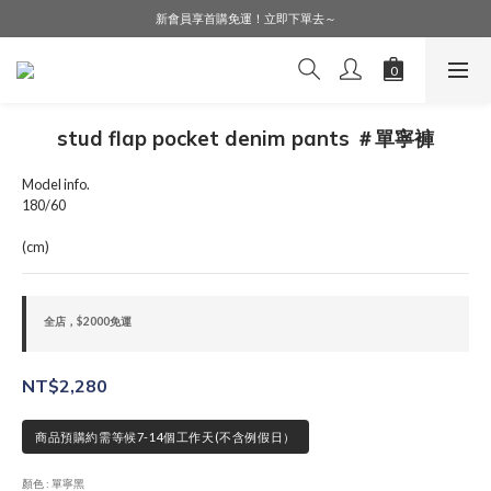
LINE好友募集中，加入就送購物金$50！
新會員享首購免運！立即下單去～
會員購物享會員價，點擊登入查詢會員折扣！
LINE好友募集中，加入就送購物金$50！
stud flap pocket denim pants ＃單寧褲
Model info.
180/60
(cm)
全店，$2000免運
NT$2,280
商品預購約需等候7-14個工作天(不含例假日）
顏色
: 單寧黑